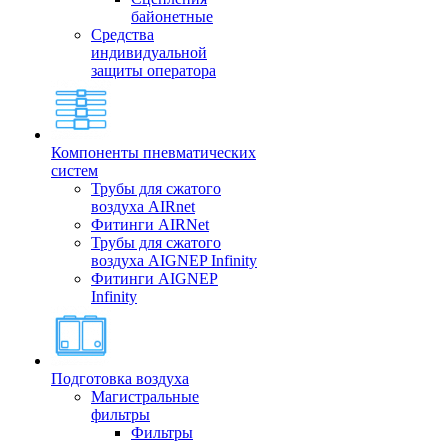
байонетные
Средства
индивидуальной
защиты оператора
Компоненты пневматических
систем
Трубы для сжатого
воздуха AIRnet
Фитинги AIRNet
Трубы для сжатого
воздуха AIGNEP Infinity
Фитинги AIGNEP
Infinity
Подготовка воздуха
Магистральные
фильтры
Фильтры