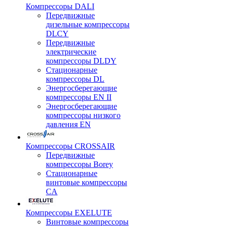
Компрессоры DALI
Передвижные
дизельные компрессоры
DLCY
Передвижные
электрические
компрессоры DLDY
Стационарные
компрессоры DL
Энергосберегающие
компрессоры EN II
Энергосберегающие
компрессоры низкого
давления EN
Компрессоры CROSSAIR
Передвижные
компрессоры Borey
Стационарные
винтовые компрессоры
CA
Компрессоры EXELUTE
Винтовые компрессоры