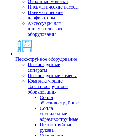
Отбойные молотки
Пневматические насосы
Пневматические
перфораторы
Аксессуары для
пневматического
оборудования
Пескоструйное оборудование
Пескоструйные
аппараты
Пескоструйные камеры
Комплектующие
абразивоструйного
оборудования
Сопла
аброзивоструйные
Сопла
специальные
абразивоструйные
Пескоструйные
рукава
Сцепления