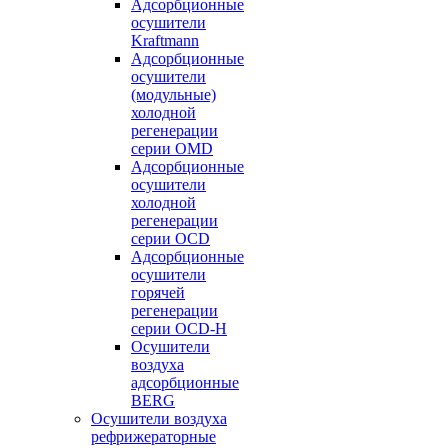
Адсорбционные
осушители
Kraftmann
Адсорбционные
осушители
(модульные)
холодной
регенерации
серии OMD
Адсорбционные
осушители
холодной
регенерации
серии OCD
Адсорбционные
осушители
горячей
регенерации
серии OСD-H
Осушители
воздуха
адсорбционные
BERG
Осушители воздуха
рефрижераторные