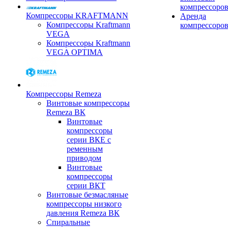
компрессоро
Компрессоры KRAFTMANN
Аренда
Компрессоры Kraftmann
компрессоро
VEGA
Компрессоры Kraftmann
VEGA OPTIMA
Компрессоры Remeza
Винтовые компрессоры
Remeza ВК
Винтовые
компрессоры
серии ВКЕ с
ременным
приводом
Винтовые
компрессоры
серии ВКТ
Винтовые безмасляные
компрессоры низкого
давления Remeza ВК
Спиральные