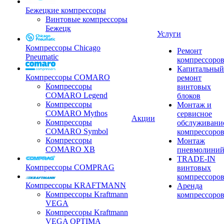
Бежецкие компрессоры
Винтовые компрессоры
Бежецк
Услуги
Компрессоры Chicago
Ремонт
Pneumatic
компрессоро
Капитальный
Компрессоры COMARO
ремонт
Компрессоры
винтовых
COMARO Legend
блоков
Компрессоры
Монтаж и
COMARO Mythos
сервисное
Акции
Компрессоры
обслуживани
COMARO Symbol
компрессоро
Компрессоры
Монтаж
COMARO XB
пневмолини
TRADE-IN
Компрессоры COMPRAG
винтовых
компрессоро
Компрессоры KRAFTMANN
Аренда
Компрессоры Kraftmann
компрессоро
VEGA
Компрессоры Kraftmann
VEGA OPTIMA