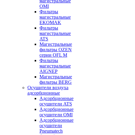
магистральные
OMI
Фильтры
магистральные
EKOMAK
Фильтры
магистральные
ATS
Магистральные
фильтры OZEN
серии OFL M
Фильтры
магистральные
AIGNEP
Магистральные
фильтры BERG
Осушители воздуха
адсорбционные
Адсорбционные
осушители ATS
Адсорбционные
осушители OMI
Адсорбционные
осушители
Pneumatech