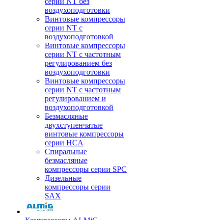
серии NT без
воздухоподготовки
Винтовые компрессоры
серии NT c
воздухоподготовкой
Винтовые компрессоры
серии NT с частотным
регулированием без
воздухоподготовки
Винтовые компрессоры
серии NT с частотным
регулированием и
воздухоподготовкой
Безмасляные
двухступенчатые
винтовые компрессоры
серии HCA
Спиральные
безмасляные
компрессоры серии SPC
Дизельные
компрессоры серии
SAX