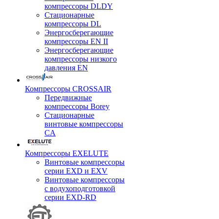
компрессоры DLDY
Стационарные
компрессоры DL
Энергосберегающие
компрессоры EN II
Энергосберегающие
компрессоры низкого
давления EN
Компрессоры CROSSAIR
Передвижные
компрессоры Borey
Стационарные
винтовые компрессоры
CA
Компрессоры EXELUTE
Винтовые компрессоры
серии EXD и EXV
Винтовые компрессоры
с водухоподготовкой
серии EXD-RD