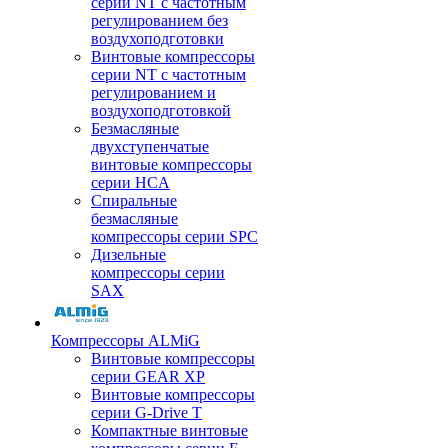
серии NT с частотным
регулированием без
воздухоподготовки
Винтовые компрессоры
серии NT с частотным
регулированием и
воздухоподготовкой
Безмасляные
двухступенчатые
винтовые компрессоры
серии HCA
Спиральные
безмасляные
компрессоры серии SPC
Дизельные
компрессоры серии
SAX
Компрессоры ALMiG
Винтовые компрессоры
серии GEAR XP
Винтовые компрессоры
серии G-Drive T
Компактные винтовые