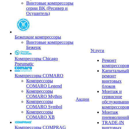
Винтовые компрессоры
серии BK (Ресивер и
Осушитель)
Бежецкие компрессоры
Винтовые компрессоры
Бежецк
Услуги
Компрессоры Chicago
Ремонт
Pneumatic
компрессоро
Капитальный
Компрессоры COMARO
ремонт
Компрессоры
винтовых
COMARO Legend
блоков
Компрессоры
Монтаж и
COMARO Mythos
сервисное
Акции
Компрессоры
обслуживани
COMARO Symbol
компрессоро
Компрессоры
Монтаж
COMARO XB
пневмолини
TRADE-IN
Компрессоры COMPRAG
винтовых