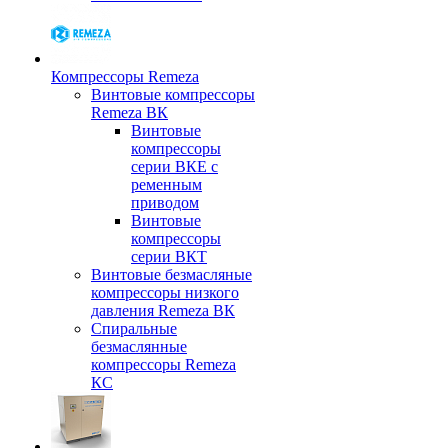
Компрессоры Remeza
Винтовые компрессоры
Remeza ВК
Винтовые
компрессоры
серии ВКЕ с
ременным
приводом
Винтовые
компрессоры
серии ВКТ
Винтовые безмасляные
компрессоры низкого
давления Remeza ВК
Спиральные
безмаслянные
компрессоры Remeza
КС