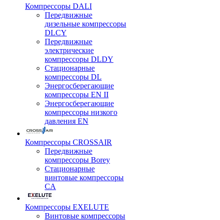
Компрессоры DALI
Передвижные
дизельные компрессоры
DLCY
Передвижные
электрические
компрессоры DLDY
Стационарные
компрессоры DL
Энергосберегающие
компрессоры EN II
Энергосберегающие
компрессоры низкого
давления EN
Компрессоры CROSSAIR
Передвижные
компрессоры Borey
Стационарные
винтовые компрессоры
CA
Компрессоры EXELUTE
Винтовые компрессоры