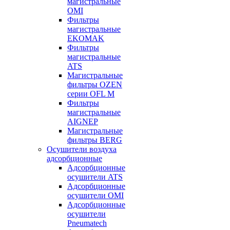
магистральные
OMI
Фильтры
магистральные
EKOMAK
Фильтры
магистральные
ATS
Магистральные
фильтры OZEN
серии OFL M
Фильтры
магистральные
AIGNEP
Магистральные
фильтры BERG
Осушители воздуха
адсорбционные
Адсорбционные
осушители ATS
Адсорбционные
осушители OMI
Адсорбционные
осушители
Pneumatech