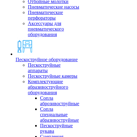
Отбойные молотки
Пневматические насосы
Пневматические
перфораторы
Аксессуары для
пневматического
оборудования
Пескоструйное оборудование
Пескоструйные
аппараты
Пескоструйные камеры
Комплектующие
абразивоструйного
оборудования
Сопла
аброзивоструйные
Сопла
специальные
абразивоструйные
Пескоструйные
рукава
Сцепления