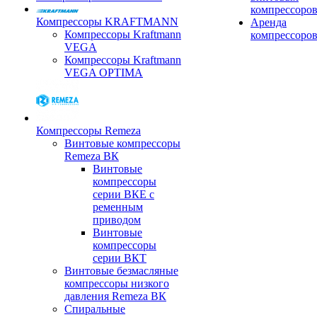
компрессоро
Компрессоры KRAFTMANN
Аренда
Компрессоры Kraftmann
компрессоро
VEGA
Компрессоры Kraftmann
VEGA OPTIMA
Компрессоры Remeza
Винтовые компрессоры
Remeza ВК
Винтовые
компрессоры
серии ВКЕ с
ременным
приводом
Винтовые
компрессоры
серии ВКТ
Винтовые безмасляные
компрессоры низкого
давления Remeza ВК
Спиральные