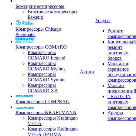
Бежецкие компрессоры
Винтовые компрессоры
Бежецк
Услуги
Компрессоры Chicago
Ремонт
Pneumatic
компрессоро
Капитальный
Компрессоры COMARO
ремонт
Компрессоры
винтовых
COMARO Legend
блоков
Компрессоры
Монтаж и
COMARO Mythos
сервисное
Акции
Компрессоры
обслуживани
COMARO Symbol
компрессоро
Компрессоры
Монтаж
COMARO XB
пневмолини
TRADE-IN
Компрессоры COMPRAG
винтовых
компрессоро
Компрессоры KRAFTMANN
Аренда
Компрессоры Kraftmann
компрессоро
VEGA
Компрессоры Kraftmann
VEGA OPTIMA