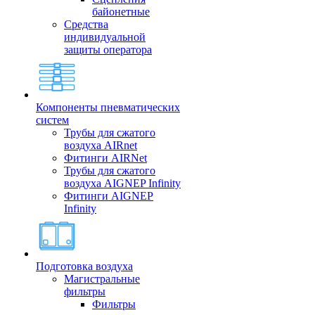
байонетные
Средства
индивидуальной
защиты оператора
Компоненты пневматических
систем
Трубы для сжатого
воздуха AIRnet
Фитинги AIRNet
Трубы для сжатого
воздуха AIGNEP Infinity
Фитинги AIGNEP
Infinity
Подготовка воздуха
Магистральные
фильтры
Фильтры