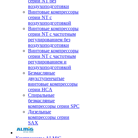
серии NT без
воздухоподготовки
Винтовые компрессоры
серии NT c
воздухоподготовкой
Винтовые компрессоры
серии NT с частотным
регулированием без
воздухоподготовки
Винтовые компрессоры
серии NT с частотным
регулированием и
воздухоподготовкой
Безмасляные
двухступенчатые
винтовые компрессоры
серии HCA
Спиральные
безмасляные
компрессоры серии SPC
Дизельные
компрессоры серии
SAX