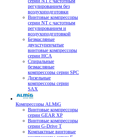
серии NT с частотным
регулированием без
воздухоподготовки
Винтовые компрессоры
серии NT с частотным
регулированием и
воздухоподготовкой
Безмасляные
двухступенчатые
винтовые компрессоры
серии HCA
Спиральные
безмасляные
компрессоры серии SPC
Дизельные
компрессоры серии
SAX
Компрессоры ALMiG
Винтовые компрессоры
серии GEAR XP
Винтовые компрессоры
серии G-Drive T
Компактные винтовые