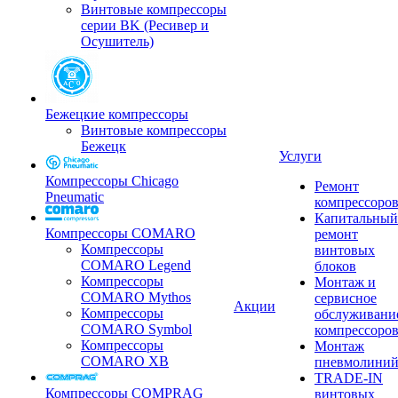
Винтовые компрессоры
серии BK (Ресивер и
Осушитель)
Бежецкие компрессоры
Винтовые компрессоры
Бежецк
Услуги
Компрессоры Chicago
Ремонт
Pneumatic
компрессоро
Капитальный
Компрессоры COMARO
ремонт
Компрессоры
винтовых
COMARO Legend
блоков
Компрессоры
Монтаж и
COMARO Mythos
сервисное
Акции
Компрессоры
обслуживани
COMARO Symbol
компрессоро
Компрессоры
Монтаж
COMARO XB
пневмолини
TRADE-IN
Компрессоры COMPRAG
винтовых