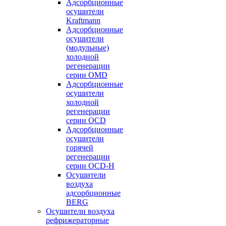
Адсорбционные
осушители
Kraftmann
Адсорбционные
осушители
(модульные)
холодной
регенерации
серии OMD
Адсорбционные
осушители
холодной
регенерации
серии OCD
Адсорбционные
осушители
горячей
регенерации
серии OСD-H
Осушители
воздуха
адсорбционные
BERG
Осушители воздуха
рефрижераторные