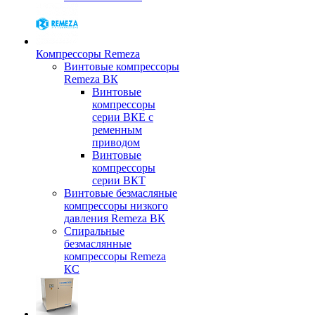
Компрессоры Remeza
Винтовые компрессоры
Remeza ВК
Винтовые
компрессоры
серии ВКЕ с
ременным
приводом
Винтовые
компрессоры
серии ВКТ
Винтовые безмасляные
компрессоры низкого
давления Remeza ВК
Спиральные
безмаслянные
компрессоры Remeza
КС