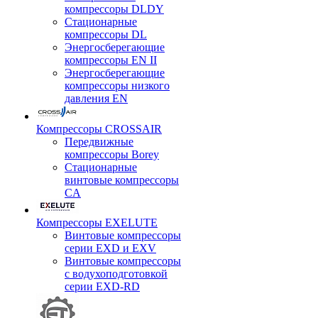
компрессоры DLDY
Стационарные
компрессоры DL
Энергосберегающие
компрессоры EN II
Энергосберегающие
компрессоры низкого
давления EN
Компрессоры CROSSAIR
Передвижные
компрессоры Borey
Стационарные
винтовые компрессоры
CA
Компрессоры EXELUTE
Винтовые компрессоры
серии EXD и EXV
Винтовые компрессоры
с водухоподготовкой
серии EXD-RD