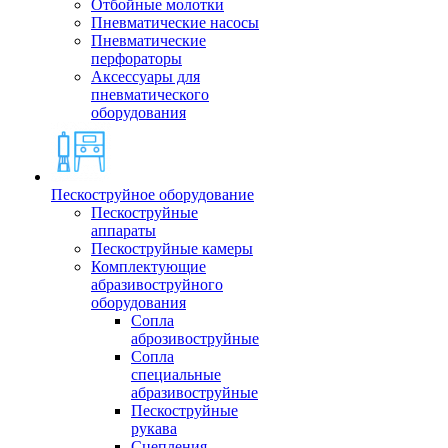
Отбойные молотки
Пневматические насосы
Пневматические
перфораторы
Аксессуары для
пневматического
оборудования
Пескоструйное оборудование
Пескоструйные
аппараты
Пескоструйные камеры
Комплектующие
абразивоструйного
оборудования
Сопла
аброзивоструйные
Сопла
специальные
абразивоструйные
Пескоструйные
рукава
Сцепления