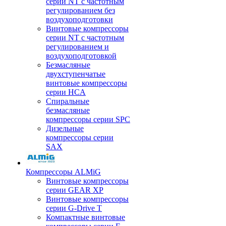
серии NT с частотным
регулированием без
воздухоподготовки
Винтовые компрессоры
серии NT с частотным
регулированием и
воздухоподготовкой
Безмасляные
двухступенчатые
винтовые компрессоры
серии HCA
Спиральные
безмасляные
компрессоры серии SPC
Дизельные
компрессоры серии
SAX
Компрессоры ALMiG
Винтовые компрессоры
серии GEAR XP
Винтовые компрессоры
серии G-Drive T
Компактные винтовые