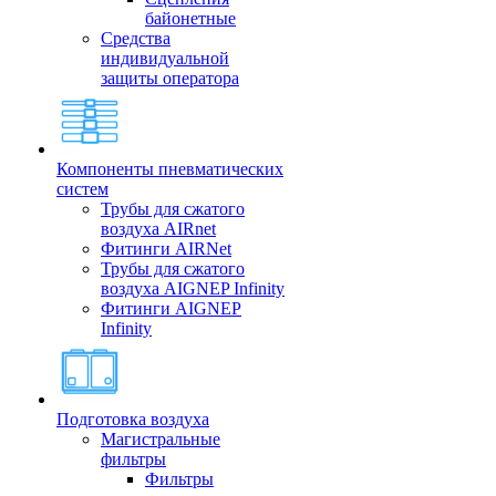
байонетные
Средства
индивидуальной
защиты оператора
Компоненты пневматических
систем
Трубы для сжатого
воздуха AIRnet
Фитинги AIRNet
Трубы для сжатого
воздуха AIGNEP Infinity
Фитинги AIGNEP
Infinity
Подготовка воздуха
Магистральные
фильтры
Фильтры