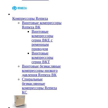
Компрессоры Remeza
Винтовые компрессоры
Remeza ВК
Винтовые
компрессоры
серии ВКЕ с
ременным
приводом
Винтовые
компрессоры
серии ВКТ
Винтовые безмасляные
компрессоры низкого
давления Remeza ВК
Спиральные
безмаслянные
компрессоры Remeza
КС