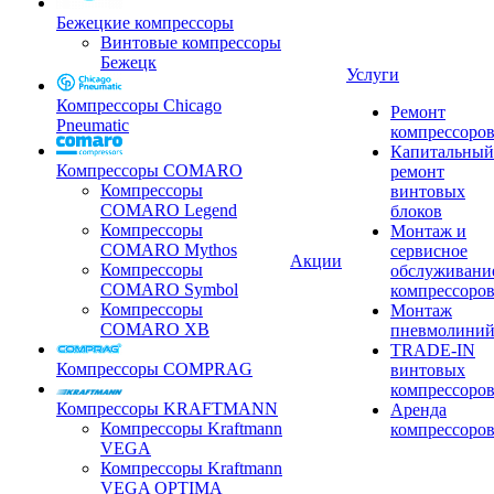
Бежецкие компрессоры
Винтовые компрессоры
Бежецк
Услуги
Компрессоры Chicago
Ремонт
Pneumatic
компрессоро
Капитальный
Компрессоры COMARO
ремонт
Компрессоры
винтовых
COMARO Legend
блоков
Компрессоры
Монтаж и
COMARO Mythos
сервисное
Акции
Компрессоры
обслуживани
COMARO Symbol
компрессоро
Компрессоры
Монтаж
COMARO XB
пневмолини
TRADE-IN
Компрессоры COMPRAG
винтовых
компрессоро
Компрессоры KRAFTMANN
Аренда
Компрессоры Kraftmann
компрессоро
VEGA
Компрессоры Kraftmann
VEGA OPTIMA