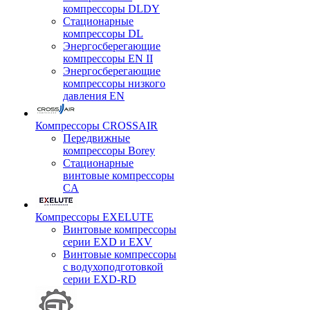
компрессоры DLDY
Стационарные
компрессоры DL
Энергосберегающие
компрессоры EN II
Энергосберегающие
компрессоры низкого
давления EN
Компрессоры CROSSAIR
Передвижные
компрессоры Borey
Стационарные
винтовые компрессоры
CA
Компрессоры EXELUTE
Винтовые компрессоры
серии EXD и EXV
Винтовые компрессоры
с водухоподготовкой
серии EXD-RD