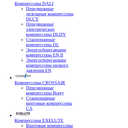
Компрессоры DALI
Передвижные
дизельные компрессоры
DLCY
Передвижные
электрические
компрессоры DLDY
Стационарные
компрессоры DL
Энергосберегающие
компрессоры EN II
Энергосберегающие
компрессоры низкого
давления EN
Компрессоры CROSSAIR
Передвижные
компрессоры Borey
Стационарные
винтовые компрессоры
CA
Компрессоры EXELUTE
Винтовые компрессоры