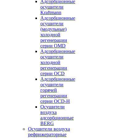
Адсорбционные
осушители
Kraftmann
Адсорбционные
осушители
(модульные)
холодной
регенерации
серии OMD
Адсорбционные
осушители
холодной
регенерации
серии OCD
Адсорбционные
осушители
горячей
регенерации
серии OСD-H
Осушители
воздуха
адсорбционные
BERG
Осушители воздуха
рефрижераторные