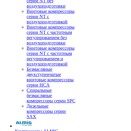
серии NT без
воздухоподготовки
Винтовые компрессоры
серии NT c
воздухоподготовкой
Винтовые компрессоры
серии NT с частотным
регулированием без
воздухоподготовки
Винтовые компрессоры
серии NT с частотным
регулированием и
воздухоподготовкой
Безмасляные
двухступенчатые
винтовые компрессоры
серии HCA
Спиральные
безмасляные
компрессоры серии SPC
Дизельные
компрессоры серии
SAX