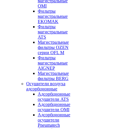
магистральные
OMI
Фильтры
магистральные
EKOMAK
Фильтры
магистральные
ATS
Магистральные
фильтры OZEN
серии OFL M
Фильтры
магистральные
AIGNEP
Магистральные
фильтры BERG
Осушители воздуха
адсорбционные
Адсорбционные
осушители ATS
Адсорбционные
осушители OMI
Адсорбционные
осушители
Pneumatech