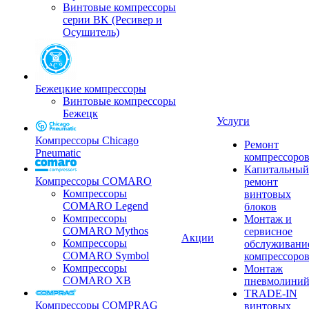
Винтовые компрессоры
серии BK (Ресивер и
Осушитель)
Бежецкие компрессоры
Винтовые компрессоры
Бежецк
Услуги
Компрессоры Chicago
Ремонт
Pneumatic
компрессоро
Капитальный
Компрессоры COMARO
ремонт
Компрессоры
винтовых
COMARO Legend
блоков
Компрессоры
Монтаж и
COMARO Mythos
сервисное
Акции
Компрессоры
обслуживани
COMARO Symbol
компрессоро
Компрессоры
Монтаж
COMARO XB
пневмолини
TRADE-IN
Компрессоры COMPRAG
винтовых