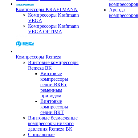
компрессоро
Компрессоры KRAFTMANN
Аренда
Компрессоры Kraftmann
компрессоро
VEGA
Компрессоры Kraftmann
VEGA OPTIMA
Компрессоры Remeza
Винтовые компрессоры
Remeza ВК
Винтовые
компрессоры
серии ВКЕ с
ременным
приводом
Винтовые
компрессоры
серии ВКТ
Винтовые безмасляные
компрессоры низкого
давления Remeza ВК
Спиральные