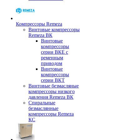
Компрессоры Remeza
Винтовые компрессоры
Remeza ВК
Винтовые
компрессоры
серии ВКЕ с
ременным
приводом
Винтовые
компрессоры
серии ВКТ
Винтовые безмасляные
компрессоры низкого
давления Remeza ВК
Спиральные
безмаслянные
компрессоры Remeza
КС