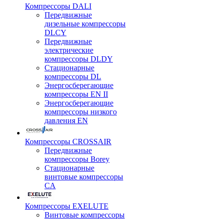
Компрессоры DALI
Передвижные
дизельные компрессоры
DLCY
Передвижные
электрические
компрессоры DLDY
Стационарные
компрессоры DL
Энергосберегающие
компрессоры EN II
Энергосберегающие
компрессоры низкого
давления EN
Компрессоры CROSSAIR
Передвижные
компрессоры Borey
Стационарные
винтовые компрессоры
CA
Компрессоры EXELUTE
Винтовые компрессоры