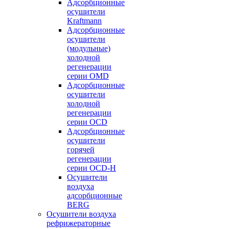
Адсорбционные
осушители
Kraftmann
Адсорбционные
осушители
(модульные)
холодной
регенерации
серии OMD
Адсорбционные
осушители
холодной
регенерации
серии OCD
Адсорбционные
осушители
горячей
регенерации
серии OСD-H
Осушители
воздуха
адсорбционные
BERG
Осушители воздуха
рефрижераторные