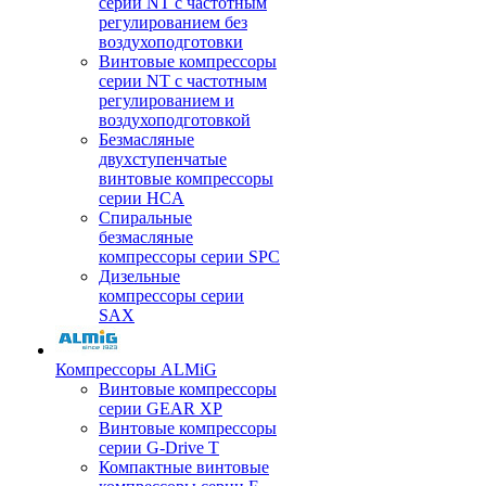
серии NT с частотным
регулированием без
воздухоподготовки
Винтовые компрессоры
серии NT с частотным
регулированием и
воздухоподготовкой
Безмасляные
двухступенчатые
винтовые компрессоры
серии HCA
Спиральные
безмасляные
компрессоры серии SPC
Дизельные
компрессоры серии
SAX
Компрессоры ALMiG
Винтовые компрессоры
серии GEAR XP
Винтовые компрессоры
серии G-Drive T
Компактные винтовые