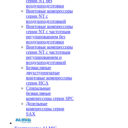
серии NT без
воздухоподготовки
Винтовые компрессоры
серии NT c
воздухоподготовкой
Винтовые компрессоры
серии NT с частотным
регулированием без
воздухоподготовки
Винтовые компрессоры
серии NT с частотным
регулированием и
воздухоподготовкой
Безмасляные
двухступенчатые
винтовые компрессоры
серии HCA
Спиральные
безмасляные
компрессоры серии SPC
Дизельные
компрессоры серии
SAX