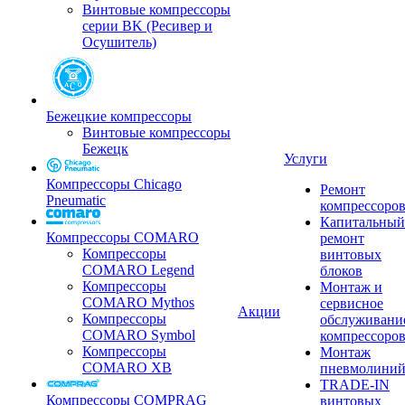
Винтовые компрессоры
серии BK (Ресивер и
Осушитель)
Бежецкие компрессоры
Винтовые компрессоры
Бежецк
Услуги
Компрессоры Chicago
Ремонт
Pneumatic
компрессоро
Капитальный
Компрессоры COMARO
ремонт
Компрессоры
винтовых
COMARO Legend
блоков
Компрессоры
Монтаж и
COMARO Mythos
сервисное
Акции
Компрессоры
обслуживани
COMARO Symbol
компрессоро
Компрессоры
Монтаж
COMARO XB
пневмолини
TRADE-IN
Компрессоры COMPRAG
винтовых