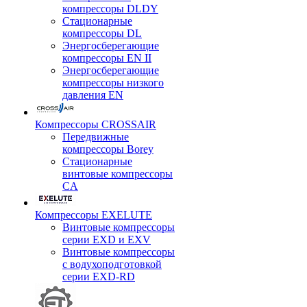
компрессоры DLDY
Стационарные
компрессоры DL
Энергосберегающие
компрессоры EN II
Энергосберегающие
компрессоры низкого
давления EN
Компрессоры CROSSAIR
Передвижные
компрессоры Borey
Стационарные
винтовые компрессоры
CA
Компрессоры EXELUTE
Винтовые компрессоры
серии EXD и EXV
Винтовые компрессоры
с водухоподготовкой
серии EXD-RD