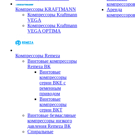
компрессоро
Компрессоры KRAFTMANN
Аренда
Компрессоры Kraftmann
компрессоро
VEGA
Компрессоры Kraftmann
VEGA OPTIMA
Компрессоры Remeza
Винтовые компрессоры
Remeza ВК
Винтовые
компрессоры
серии ВКЕ с
ременным
приводом
Винтовые
компрессоры
серии ВКТ
Винтовые безмасляные
компрессоры низкого
давления Remeza ВК
Спиральные