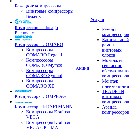
Бежецкие компрессоры
Винтовые компрессоры
Бежецк
Услуги
Компрессоры Chicago
Ремонт
Pneumatic
компрессоро
Капитальный
Компрессоры COMARO
ремонт
Компрессоры
винтовых
COMARO Legend
блоков
Компрессоры
Монтаж и
COMARO Mythos
сервисное
Акции
Компрессоры
обслуживани
COMARO Symbol
компрессоро
Компрессоры
Монтаж
COMARO XB
пневмолини
TRADE-IN
Компрессоры COMPRAG
винтовых
компрессоро
Компрессоры KRAFTMANN
Аренда
Компрессоры Kraftmann
компрессоро
VEGA
Компрессоры Kraftmann
VEGA OPTIMA