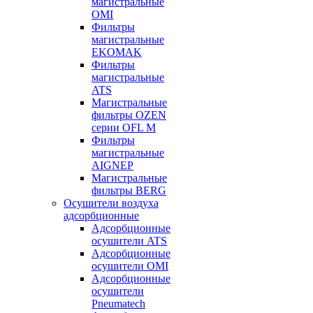
магистральные
OMI
Фильтры
магистральные
EKOMAK
Фильтры
магистральные
ATS
Магистральные
фильтры OZEN
серии OFL M
Фильтры
магистральные
AIGNEP
Магистральные
фильтры BERG
Осушители воздуха
адсорбционные
Адсорбционные
осушители ATS
Адсорбционные
осушители OMI
Адсорбционные
осушители
Pneumatech