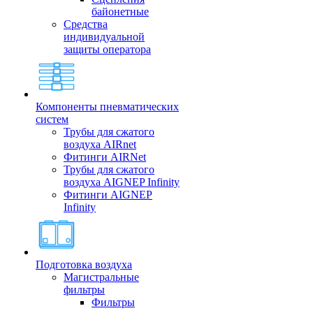
байонетные
Средства
индивидуальной
защиты оператора
Компоненты пневматических
систем
Трубы для сжатого
воздуха AIRnet
Фитинги AIRNet
Трубы для сжатого
воздуха AIGNEP Infinity
Фитинги AIGNEP
Infinity
Подготовка воздуха
Магистральные
фильтры
Фильтры