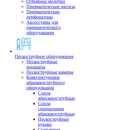
Отбойные молотки
Пневматические насосы
Пневматические
перфораторы
Аксессуары для
пневматического
оборудования
Пескоструйное оборудование
Пескоструйные
аппараты
Пескоструйные камеры
Комплектующие
абразивоструйного
оборудования
Сопла
аброзивоструйные
Сопла
специальные
абразивоструйные
Пескоструйные
рукава
Сцепления