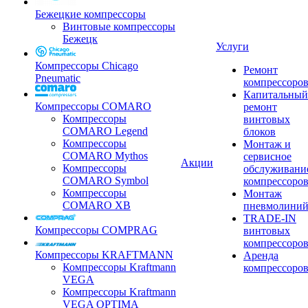
Бежецкие компрессоры
Винтовые компрессоры
Бежецк
Услуги
Компрессоры Chicago
Ремонт
Pneumatic
компрессоро
Капитальный
Компрессоры COMARO
ремонт
Компрессоры
винтовых
COMARO Legend
блоков
Компрессоры
Монтаж и
COMARO Mythos
сервисное
Акции
Компрессоры
обслуживани
COMARO Symbol
компрессоро
Компрессоры
Монтаж
COMARO XB
пневмолини
TRADE-IN
Компрессоры COMPRAG
винтовых
компрессоро
Компрессоры KRAFTMANN
Аренда
Компрессоры Kraftmann
компрессоро
VEGA
Компрессоры Kraftmann
VEGA OPTIMA