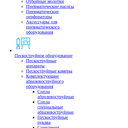
Отбойные молотки
Пневматические насосы
Пневматические
перфораторы
Аксессуары для
пневматического
оборудования
Пескоструйное оборудование
Пескоструйные
аппараты
Пескоструйные камеры
Комплектующие
абразивоструйного
оборудования
Сопла
аброзивоструйные
Сопла
специальные
абразивоструйные
Пескоструйные
рукава
Сцепления