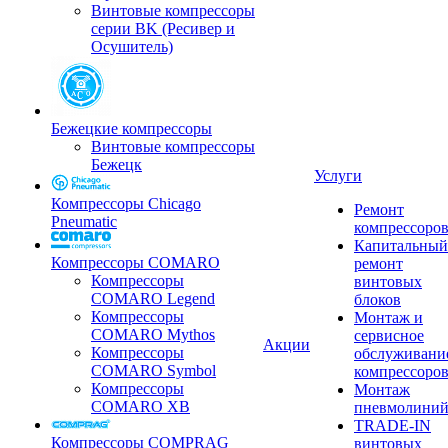
Винтовые компрессоры
серии BK (Ресивер и
Осушитель)
Бежецкие компрессоры
Винтовые компрессоры
Бежецк
Услуги
Компрессоры Chicago
Ремонт
Pneumatic
компрессоро
Капитальный
Компрессоры COMARO
ремонт
Компрессоры
винтовых
COMARO Legend
блоков
Компрессоры
Монтаж и
COMARO Mythos
сервисное
Акции
Компрессоры
обслуживани
COMARO Symbol
компрессоро
Компрессоры
Монтаж
COMARO XB
пневмолини
TRADE-IN
Компрессоры COMPRAG
винтовых