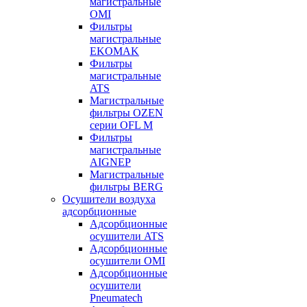
магистральные
OMI
Фильтры
магистральные
EKOMAK
Фильтры
магистральные
ATS
Магистральные
фильтры OZEN
серии OFL M
Фильтры
магистральные
AIGNEP
Магистральные
фильтры BERG
Осушители воздуха
адсорбционные
Адсорбционные
осушители ATS
Адсорбционные
осушители OMI
Адсорбционные
осушители
Pneumatech