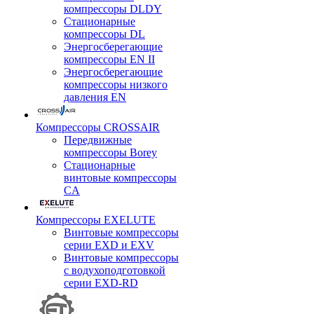
компрессоры DLDY
Стационарные
компрессоры DL
Энергосберегающие
компрессоры EN II
Энергосберегающие
компрессоры низкого
давления EN
Компрессоры CROSSAIR
Передвижные
компрессоры Borey
Стационарные
винтовые компрессоры
CA
Компрессоры EXELUTE
Винтовые компрессоры
серии EXD и EXV
Винтовые компрессоры
с водухоподготовкой
серии EXD-RD