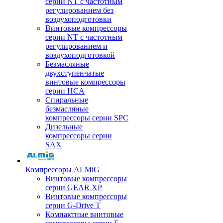
серии NT с частотным
регулированием без
воздухоподготовки
Винтовые компрессоры
серии NT с частотным
регулированием и
воздухоподготовкой
Безмасляные
двухступенчатые
винтовые компрессоры
серии HCA
Спиральные
безмасляные
компрессоры серии SPC
Дизельные
компрессоры серии
SAX
Компрессоры ALMiG
Винтовые компрессоры
серии GEAR XP
Винтовые компрессоры
серии G-Drive T
Компактные винтовые