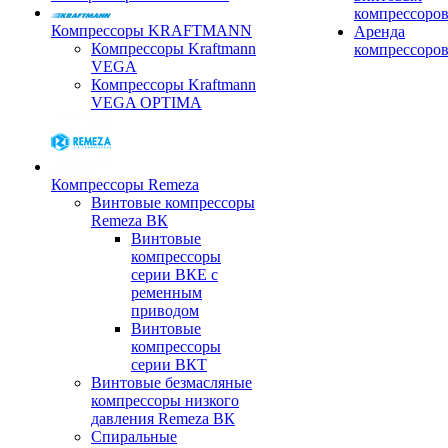
компрессоро
Компрессоры KRAFTMANN
Аренда
Компрессоры Kraftmann
компрессоро
VEGA
Компрессоры Kraftmann
VEGA OPTIMA
Компрессоры Remeza
Винтовые компрессоры
Remeza ВК
Винтовые
компрессоры
серии ВКЕ с
ременным
приводом
Винтовые
компрессоры
серии ВКТ
Винтовые безмасляные
компрессоры низкого
давления Remeza ВК
Спиральные