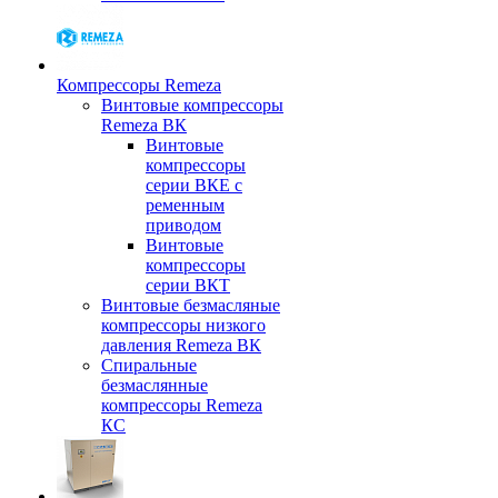
Компрессоры Remeza
Винтовые компрессоры
Remeza ВК
Винтовые
компрессоры
серии ВКЕ с
ременным
приводом
Винтовые
компрессоры
серии ВКТ
Винтовые безмасляные
компрессоры низкого
давления Remeza ВК
Спиральные
безмаслянные
компрессоры Remeza
КС