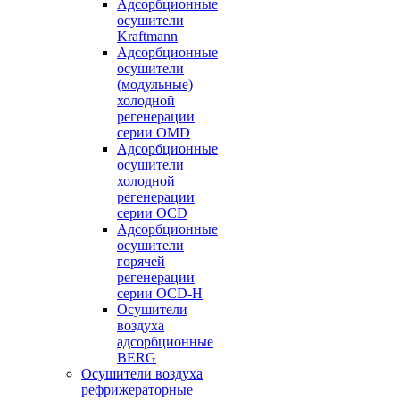
Адсорбционные
осушители
Kraftmann
Адсорбционные
осушители
(модульные)
холодной
регенерации
серии OMD
Адсорбционные
осушители
холодной
регенерации
серии OCD
Адсорбционные
осушители
горячей
регенерации
серии OСD-H
Осушители
воздуха
адсорбционные
BERG
Осушители воздуха
рефрижераторные