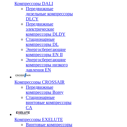
Компрессоры DALI
Передвижные
дизельные компрессоры
DLCY
Передвижные
электрические
компрессоры DLDY
Стационарные
компрессоры DL
Энергосберегающие
компрессоры EN II
Энергосберегающие
компрессоры низкого
давления EN
Компрессоры CROSSAIR
Передвижные
компрессоры Borey
Стационарные
винтовые компрессоры
CA
Компрессоры EXELUTE
Винтовые компрессоры