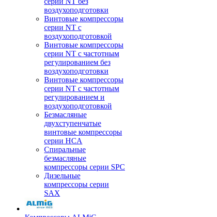
серии NT без
воздухоподготовки
Винтовые компрессоры
серии NT c
воздухоподготовкой
Винтовые компрессоры
серии NT с частотным
регулированием без
воздухоподготовки
Винтовые компрессоры
серии NT с частотным
регулированием и
воздухоподготовкой
Безмасляные
двухступенчатые
винтовые компрессоры
серии HCA
Спиральные
безмасляные
компрессоры серии SPC
Дизельные
компрессоры серии
SAX