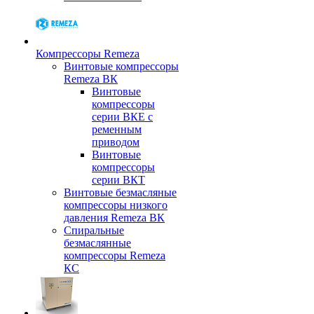
Компрессоры Remeza
Винтовые компрессоры
Remeza ВК
Винтовые
компрессоры
серии ВКЕ с
ременным
приводом
Винтовые
компрессоры
серии ВКТ
Винтовые безмасляные
компрессоры низкого
давления Remeza ВК
Спиральные
безмаслянные
компрессоры Remeza
КС