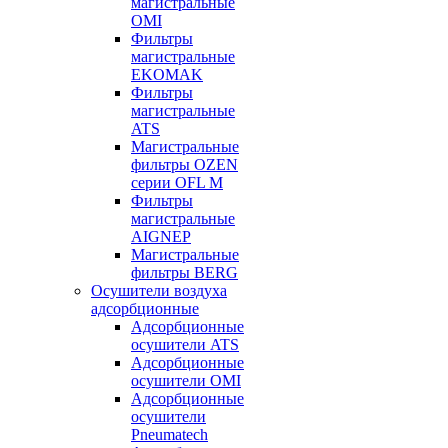
магистральные
OMI
Фильтры
магистральные
EKOMAK
Фильтры
магистральные
ATS
Магистральные
фильтры OZEN
серии OFL M
Фильтры
магистральные
AIGNEP
Магистральные
фильтры BERG
Осушители воздуха
адсорбционные
Адсорбционные
осушители ATS
Адсорбционные
осушители OMI
Адсорбционные
осушители
Pneumatech