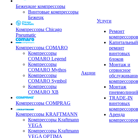
Бежецкие компрессоры
Винтовые компрессоры
Бежецк
Услуги
Компрессоры Chicago
Ремонт
Pneumatic
компрессоро
Капитальный
Компрессоры COMARO
ремонт
Компрессоры
винтовых
COMARO Legend
блоков
Компрессоры
Монтаж и
COMARO Mythos
сервисное
Акции
Компрессоры
обслуживани
COMARO Symbol
компрессоро
Компрессоры
Монтаж
COMARO XB
пневмолини
TRADE-IN
Компрессоры COMPRAG
винтовых
компрессоро
Компрессоры KRAFTMANN
Аренда
Компрессоры Kraftmann
компрессоро
VEGA
Компрессоры Kraftmann
VEGA OPTIMA