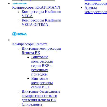
компрессоро
Компрессоры KRAFTMANN
Аренда
Компрессоры Kraftmann
компрессоро
VEGA
Компрессоры Kraftmann
VEGA OPTIMA
Компрессоры Remeza
Винтовые компрессоры
Remeza ВК
Винтовые
компрессоры
серии ВКЕ с
ременным
приводом
Винтовые
компрессоры
серии ВКТ
Винтовые безмасляные
компрессоры низкого
давления Remeza ВК
Спиральные