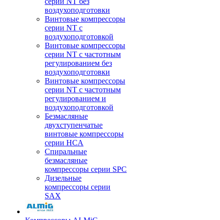
серии NT без
воздухоподготовки
Винтовые компрессоры
серии NT c
воздухоподготовкой
Винтовые компрессоры
серии NT с частотным
регулированием без
воздухоподготовки
Винтовые компрессоры
серии NT с частотным
регулированием и
воздухоподготовкой
Безмасляные
двухступенчатые
винтовые компрессоры
серии HCA
Спиральные
безмасляные
компрессоры серии SPC
Дизельные
компрессоры серии
SAX