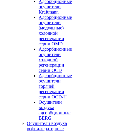
Адсорбционные
осушители
Kraftmann
Адсорбционные
осушители
(модульные)
холодной
регенерации
серии OMD
Адсорбционные
осушители
холодной
регенерации
серии OCD
Адсорбционные
осушители
горячей
регенерации
серии OСD-H
Осушители
воздуха
адсорбционные
BERG
Осушители воздуха
рефрижераторные