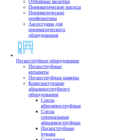
Отбойные молотки
Пневматические насосы
Пневматические
перфораторы
Аксессуары для
пневматического
оборудования
Пескоструйное оборудование
Пескоструйные
аппараты
Пескоструйные камеры
Комплектующие
абразивоструйного
оборудования
Сопла
аброзивоструйные
Сопла
специальные
абразивоструйные
Пескоструйные
рукава
Сцепления