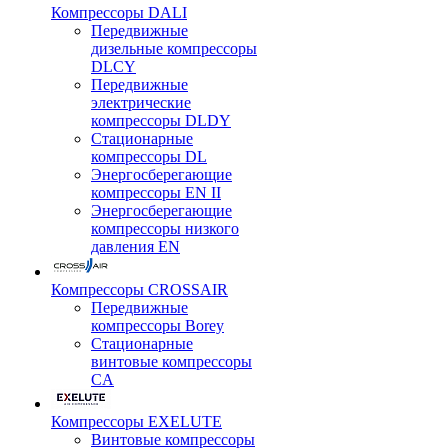
Компрессоры DALI
Передвижные
дизельные компрессоры
DLCY
Передвижные
электрические
компрессоры DLDY
Стационарные
компрессоры DL
Энергосберегающие
компрессоры EN II
Энергосберегающие
компрессоры низкого
давления EN
Компрессоры CROSSAIR
Передвижные
компрессоры Borey
Стационарные
винтовые компрессоры
CA
Компрессоры EXELUTE
Винтовые компрессоры