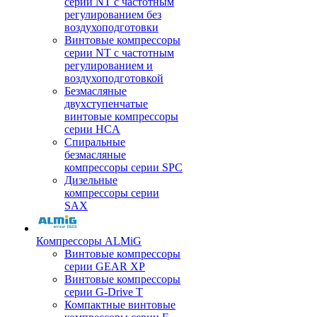
серии NT с частотным
регулированием без
воздухоподготовки
Винтовые компрессоры
серии NT с частотным
регулированием и
воздухоподготовкой
Безмасляные
двухступенчатые
винтовые компрессоры
серии HCA
Спиральные
безмасляные
компрессоры серии SPC
Дизельные
компрессоры серии
SAX
Компрессоры ALMiG
Винтовые компрессоры
серии GEAR XP
Винтовые компрессоры
серии G-Drive T
Компактные винтовые