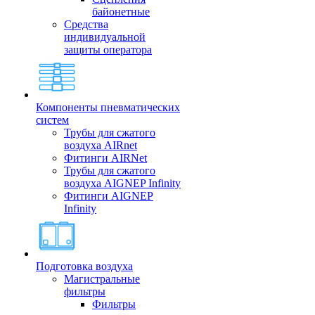
байонетные
Средства
индивидуальной
защиты оператора
Компоненты пневматических
систем
Трубы для сжатого
воздуха AIRnet
Фитинги AIRNet
Трубы для сжатого
воздуха AIGNEP Infinity
Фитинги AIGNEP
Infinity
Подготовка воздуха
Магистральные
фильтры
Фильтры