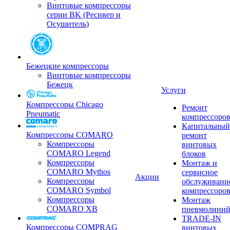
Винтовые компрессоры
серии BK (Ресивер и
Осушитель)
Бежецкие компрессоры
Винтовые компрессоры
Бежецк
Услуги
Компрессоры Chicago
Ремонт
Pneumatic
компрессоро
Капитальный
Компрессоры COMARO
ремонт
Компрессоры
винтовых
COMARO Legend
блоков
Компрессоры
Монтаж и
COMARO Mythos
сервисное
Акции
Компрессоры
обслуживани
COMARO Symbol
компрессоро
Компрессоры
Монтаж
COMARO XB
пневмолини
TRADE-IN
Компрессоры COMPRAG
винтовых