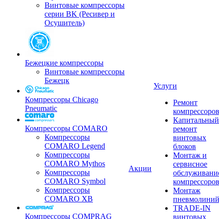
Винтовые компрессоры
серии BK (Ресивер и
Осушитель)
Бежецкие компрессоры
Винтовые компрессоры
Бежецк
Услуги
Компрессоры Chicago
Ремонт
Pneumatic
компрессоро
Капитальный
Компрессоры COMARO
ремонт
Компрессоры
винтовых
COMARO Legend
блоков
Компрессоры
Монтаж и
COMARO Mythos
сервисное
Акции
Компрессоры
обслуживани
COMARO Symbol
компрессоро
Компрессоры
Монтаж
COMARO XB
пневмолини
TRADE-IN
Компрессоры COMPRAG
винтовых