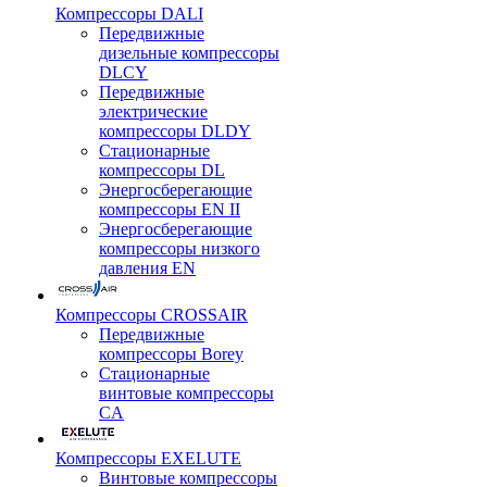
Компрессоры DALI
Передвижные
дизельные компрессоры
DLCY
Передвижные
электрические
компрессоры DLDY
Стационарные
компрессоры DL
Энергосберегающие
компрессоры EN II
Энергосберегающие
компрессоры низкого
давления EN
Компрессоры CROSSAIR
Передвижные
компрессоры Borey
Стационарные
винтовые компрессоры
CA
Компрессоры EXELUTE
Винтовые компрессоры