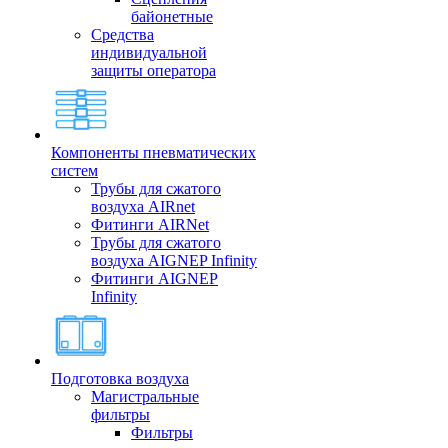
байонетные
Средства
индивидуальной
защиты оператора
Компоненты пневматических
систем
Трубы для сжатого
воздуха AIRnet
Фитинги AIRNet
Трубы для сжатого
воздуха AIGNEP Infinity
Фитинги AIGNEP
Infinity
Подготовка воздуха
Магистральные
фильтры
Фильтры