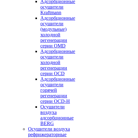
Адсорбционные
осушители
Kraftmann
Адсорбционные
осушители
(модульные)
холодной
регенерации
серии OMD
Адсорбционные
осушители
холодной
регенерации
серии OCD
Адсорбционные
осушители
горячей
регенерации
серии OСD-H
Осушители
воздуха
адсорбционные
BERG
Осушители воздуха
рефрижераторные