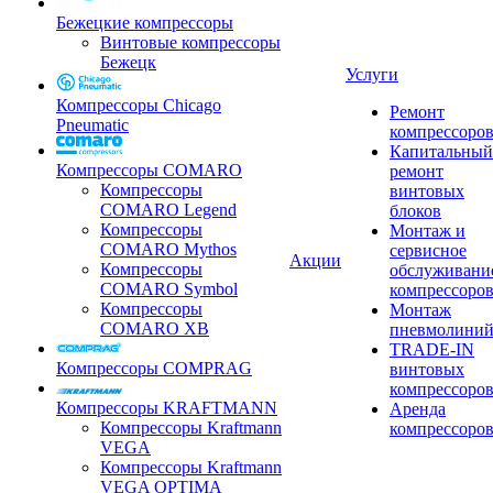
Бежецкие компрессоры
Винтовые компрессоры
Бежецк
Услуги
Компрессоры Chicago
Ремонт
Pneumatic
компрессоро
Капитальный
Компрессоры COMARO
ремонт
Компрессоры
винтовых
COMARO Legend
блоков
Компрессоры
Монтаж и
COMARO Mythos
сервисное
Акции
Компрессоры
обслуживани
COMARO Symbol
компрессоро
Компрессоры
Монтаж
COMARO XB
пневмолини
TRADE-IN
Компрессоры COMPRAG
винтовых
компрессоро
Компрессоры KRAFTMANN
Аренда
Компрессоры Kraftmann
компрессоро
VEGA
Компрессоры Kraftmann
VEGA OPTIMA