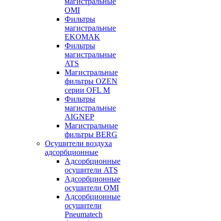
магистральные
OMI
Фильтры
магистральные
EKOMAK
Фильтры
магистральные
ATS
Магистральные
фильтры OZEN
серии OFL M
Фильтры
магистральные
AIGNEP
Магистральные
фильтры BERG
Осушители воздуха
адсорбционные
Адсорбционные
осушители ATS
Адсорбционные
осушители OMI
Адсорбционные
осушители
Pneumatech