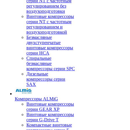
серии NT с частотным
регулированием без
воздухоподготовки
Винтовые компрессоры
серии NT с частотным
регулированием и
воздухоподготовкой
Безмасляные
двухступенчатые
винтовые компрессоры
серии HCA
Спиральные
безмасляные
компрессоры серии SPC
Дизельные
компрессоры серии
SAX
Компрессоры ALMiG
Винтовые компрессоры
серии GEAR XP
Винтовые компрессоры
серии G-Drive T
Компактные винтовые