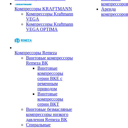
компрессоро
Компрессоры KRAFTMANN
Аренда
Компрессоры Kraftmann
компрессоро
VEGA
Компрессоры Kraftmann
VEGA OPTIMA
Компрессоры Remeza
Винтовые компрессоры
Remeza ВК
Винтовые
компрессоры
серии ВКЕ с
ременным
приводом
Винтовые
компрессоры
серии ВКТ
Винтовые безмасляные
компрессоры низкого
давления Remeza ВК
Спиральные