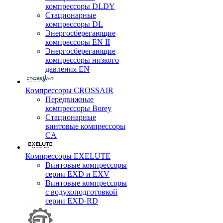
компрессоры DLDY
Стационарные
компрессоры DL
Энергосберегающие
компрессоры EN II
Энергосберегающие
компрессоры низкого
давления EN
Компрессоры CROSSAIR
Передвижные
компрессоры Borey
Стационарные
винтовые компрессоры
CA
Компрессоры EXELUTE
Винтовые компрессоры
серии EXD и EXV
Винтовые компрессоры
с водухоподготовкой
серии EXD-RD