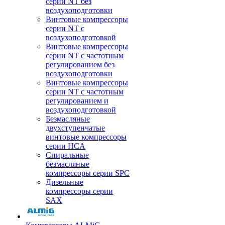
серии NT без
воздухоподготовки
Винтовые компрессоры
серии NT c
воздухоподготовкой
Винтовые компрессоры
серии NT с частотным
регулированием без
воздухоподготовки
Винтовые компрессоры
серии NT с частотным
регулированием и
воздухоподготовкой
Безмасляные
двухступенчатые
винтовые компрессоры
серии HCA
Спиральные
безмасляные
компрессоры серии SPC
Дизельные
компрессоры серии
SAX