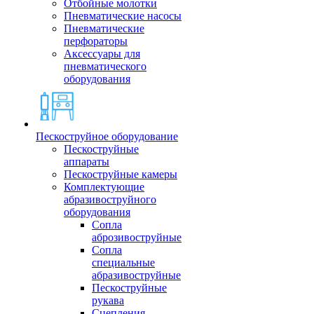
Отбойные молотки
Пневматические насосы
Пневматические
перфораторы
Аксессуары для
пневматического
оборудования
Пескоструйное оборудование
Пескоструйные
аппараты
Пескоструйные камеры
Комплектующие
абразивоструйного
оборудования
Сопла
аброзивоструйные
Сопла
специальные
абразивоструйные
Пескоструйные
рукава
Сцепления