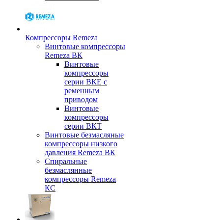
Компрессоры Remeza
Винтовые компрессоры
Remeza ВК
Винтовые
компрессоры
серии ВКЕ с
ременным
приводом
Винтовые
компрессоры
серии ВКТ
Винтовые безмасляные
компрессоры низкого
давления Remeza ВК
Спиральные
безмаслянные
компрессоры Remeza
КС