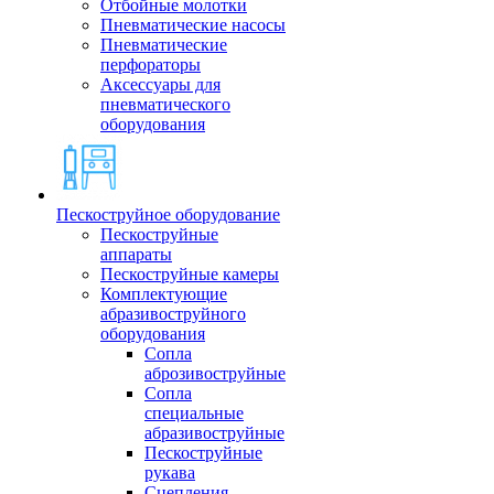
Отбойные молотки
Пневматические насосы
Пневматические
перфораторы
Аксессуары для
пневматического
оборудования
Пескоструйное оборудование
Пескоструйные
аппараты
Пескоструйные камеры
Комплектующие
абразивоструйного
оборудования
Сопла
аброзивоструйные
Сопла
специальные
абразивоструйные
Пескоструйные
рукава
Сцепления