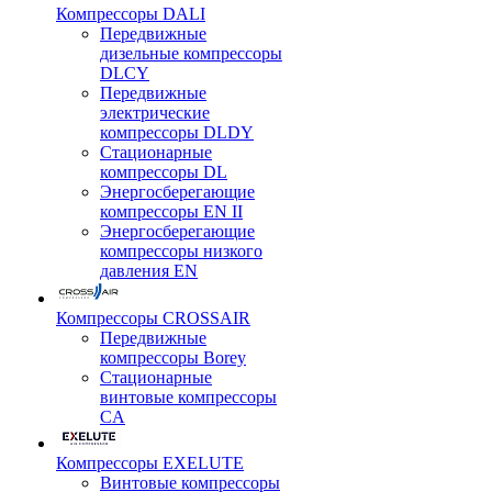
Компрессоры DALI
Передвижные
дизельные компрессоры
DLCY
Передвижные
электрические
компрессоры DLDY
Стационарные
компрессоры DL
Энергосберегающие
компрессоры EN II
Энергосберегающие
компрессоры низкого
давления EN
Компрессоры CROSSAIR
Передвижные
компрессоры Borey
Стационарные
винтовые компрессоры
CA
Компрессоры EXELUTE
Винтовые компрессоры