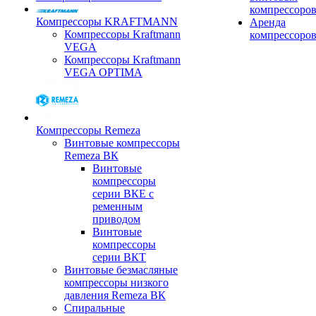
компрессоро
Компрессоры KRAFTMANN
Аренда
Компрессоры Kraftmann
компрессоро
VEGA
Компрессоры Kraftmann
VEGA OPTIMA
Компрессоры Remeza
Винтовые компрессоры
Remeza ВК
Винтовые
компрессоры
серии ВКЕ с
ременным
приводом
Винтовые
компрессоры
серии ВКТ
Винтовые безмасляные
компрессоры низкого
давления Remeza ВК
Спиральные