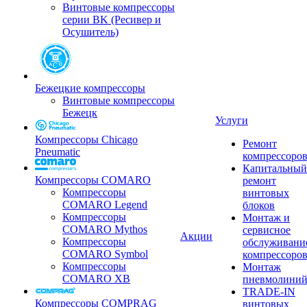
Винтовые компрессоры
серии BK (Ресивер и
Осушитель)
Бежецкие компрессоры
Винтовые компрессоры
Бежецк
Услуги
Компрессоры Chicago
Ремонт
Pneumatic
компрессоро
Капитальный
Компрессоры COMARO
ремонт
Компрессоры
винтовых
COMARO Legend
блоков
Компрессоры
Монтаж и
COMARO Mythos
сервисное
Акции
Компрессоры
обслуживани
COMARO Symbol
компрессоро
Компрессоры
Монтаж
COMARO XB
пневмолини
TRADE-IN
Компрессоры COMPRAG
винтовых