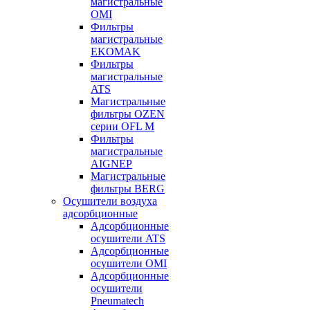
магистральные
OMI
Фильтры
магистральные
EKOMAK
Фильтры
магистральные
ATS
Магистральные
фильтры OZEN
серии OFL M
Фильтры
магистральные
AIGNEP
Магистральные
фильтры BERG
Осушители воздуха
адсорбционные
Адсорбционные
осушители ATS
Адсорбционные
осушители OMI
Адсорбционные
осушители
Pneumatech