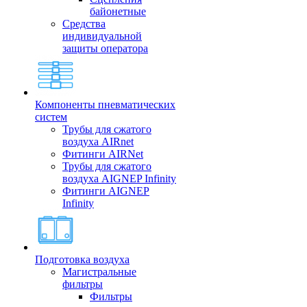
байонетные
Средства
индивидуальной
защиты оператора
Компоненты пневматических
систем
Трубы для сжатого
воздуха AIRnet
Фитинги AIRNet
Трубы для сжатого
воздуха AIGNEP Infinity
Фитинги AIGNEP
Infinity
Подготовка воздуха
Магистральные
фильтры
Фильтры