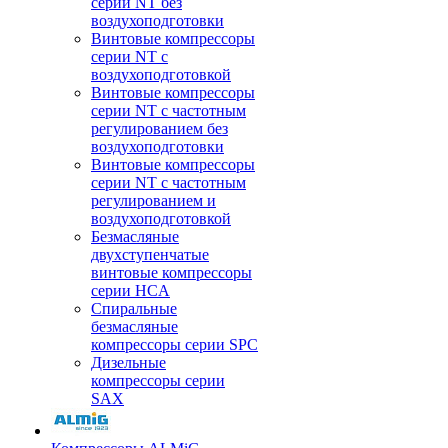
серии NT без
воздухоподготовки
Винтовые компрессоры
серии NT c
воздухоподготовкой
Винтовые компрессоры
серии NT с частотным
регулированием без
воздухоподготовки
Винтовые компрессоры
серии NT с частотным
регулированием и
воздухоподготовкой
Безмасляные
двухступенчатые
винтовые компрессоры
серии HCA
Спиральные
безмасляные
компрессоры серии SPC
Дизельные
компрессоры серии
SAX