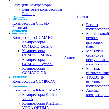
Бежецкие компрессоры
Винтовые компрессоры
Бежецк
Услуги
Компрессоры Chicago
Ремонт
Pneumatic
компрессоро
Капитальный
Компрессоры COMARO
ремонт
Компрессоры
винтовых
COMARO Legend
блоков
Компрессоры
Монтаж и
COMARO Mythos
сервисное
Акции
Компрессоры
обслуживани
COMARO Symbol
компрессоро
Компрессоры
Монтаж
COMARO XB
пневмолини
TRADE-IN
Компрессоры COMPRAG
винтовых
компрессоро
Компрессоры KRAFTMANN
Аренда
Компрессоры Kraftmann
компрессоро
VEGA
Компрессоры Kraftmann
VEGA OPTIMA