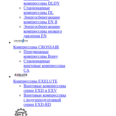
компрессоры DLDY
Стационарные
компрессоры DL
Энергосберегающие
компрессоры EN II
Энергосберегающие
компрессоры низкого
давления EN
Компрессоры CROSSAIR
Передвижные
компрессоры Borey
Стационарные
винтовые компрессоры
CA
Компрессоры EXELUTE
Винтовые компрессоры
серии EXD и EXV
Винтовые компрессоры
с водухоподготовкой
серии EXD-RD