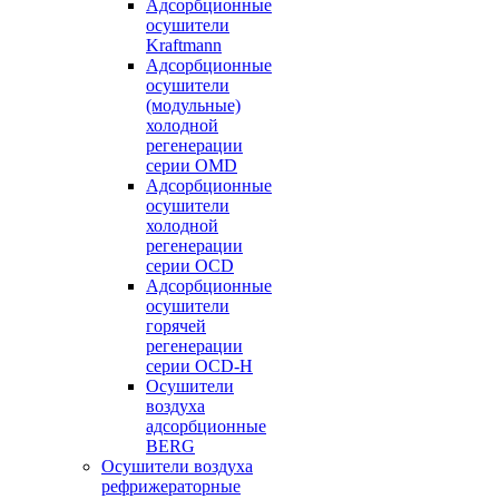
Адсорбционные
осушители
Kraftmann
Адсорбционные
осушители
(модульные)
холодной
регенерации
серии OMD
Адсорбционные
осушители
холодной
регенерации
серии OCD
Адсорбционные
осушители
горячей
регенерации
серии OСD-H
Осушители
воздуха
адсорбционные
BERG
Осушители воздуха
рефрижераторные