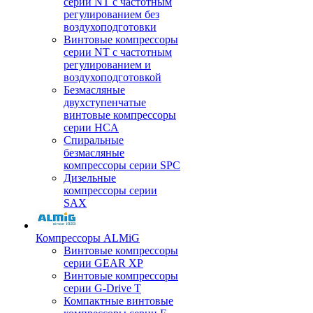
серии NT с частотным
регулированием без
воздухоподготовки
Винтовые компрессоры
серии NT с частотным
регулированием и
воздухоподготовкой
Безмасляные
двухступенчатые
винтовые компрессоры
серии HCA
Спиральные
безмасляные
компрессоры серии SPC
Дизельные
компрессоры серии
SAX
Компрессоры ALMiG
Винтовые компрессоры
серии GEAR XP
Винтовые компрессоры
серии G-Drive T
Компактные винтовые