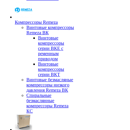
Компрессоры Remeza
Винтовые компрессоры
Remeza ВК
Винтовые
компрессоры
серии ВКЕ с
ременным
приводом
Винтовые
компрессоры
серии ВКТ
Винтовые безмасляные
компрессоры низкого
давления Remeza ВК
Спиральные
безмаслянные
компрессоры Remeza
КС