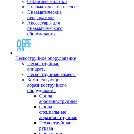
Отбойные молотки
Пневматические насосы
Пневматические
перфораторы
Аксессуары для
пневматического
оборудования
Пескоструйное оборудование
Пескоструйные
аппараты
Пескоструйные камеры
Комплектующие
абразивоструйного
оборудования
Сопла
аброзивоструйные
Сопла
специальные
абразивоструйные
Пескоструйные
рукава
Сцепления