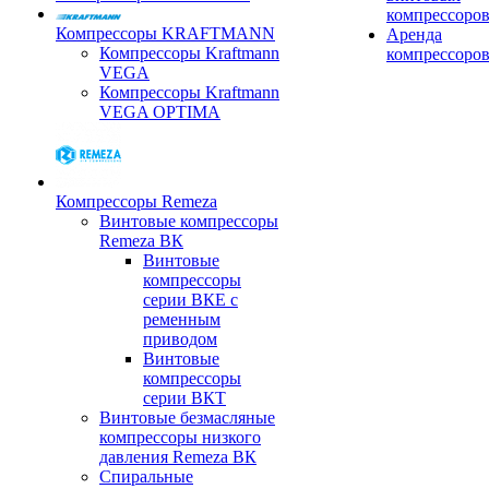
компрессоро
Компрессоры KRAFTMANN
Аренда
Компрессоры Kraftmann
компрессоро
VEGA
Компрессоры Kraftmann
VEGA OPTIMA
Компрессоры Remeza
Винтовые компрессоры
Remeza ВК
Винтовые
компрессоры
серии ВКЕ с
ременным
приводом
Винтовые
компрессоры
серии ВКТ
Винтовые безмасляные
компрессоры низкого
давления Remeza ВК
Спиральные