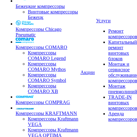
Бежецкие компрессоры
Винтовые компрессоры
Бежецк
Услуги
Компрессоры Chicago
Ремонт
Pneumatic
компрессоро
Капитальный
Компрессоры COMARO
ремонт
Компрессоры
винтовых
COMARO Legend
блоков
Компрессоры
Монтаж и
COMARO Mythos
сервисное
Акции
Компрессоры
обслуживани
COMARO Symbol
компрессоро
Компрессоры
Монтаж
COMARO XB
пневмолини
TRADE-IN
Компрессоры COMPRAG
винтовых
компрессоро
Компрессоры KRAFTMANN
Аренда
Компрессоры Kraftmann
компрессоро
VEGA
Компрессоры Kraftmann
VEGA OPTIMA