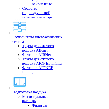
байонетные
Средства
индивидуальной
защиты оператора
Компоненты пневматических
систем
Трубы для сжатого
воздуха AIRnet
Фитинги AIRNet
Трубы для сжатого
воздуха AIGNEP Infinity
Фитинги AIGNEP
Infinity
Подготовка воздуха
Магистральные
фильтры
Фильтры