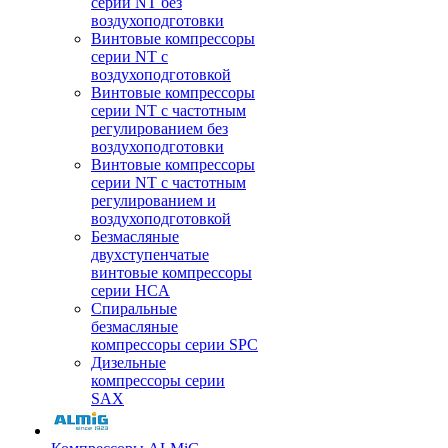
серии NT без
воздухоподготовки
Винтовые компрессоры
серии NT c
воздухоподготовкой
Винтовые компрессоры
серии NT с частотным
регулированием без
воздухоподготовки
Винтовые компрессоры
серии NT с частотным
регулированием и
воздухоподготовкой
Безмасляные
двухступенчатые
винтовые компрессоры
серии HCA
Спиральные
безмасляные
компрессоры серии SPC
Дизельные
компрессоры серии
SAX