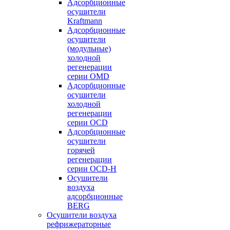
Адсорбционные
осушители
Kraftmann
Адсорбционные
осушители
(модульные)
холодной
регенерации
серии OMD
Адсорбционные
осушители
холодной
регенерации
серии OCD
Адсорбционные
осушители
горячей
регенерации
серии OСD-H
Осушители
воздуха
адсорбционные
BERG
Осушители воздуха
рефрижераторные