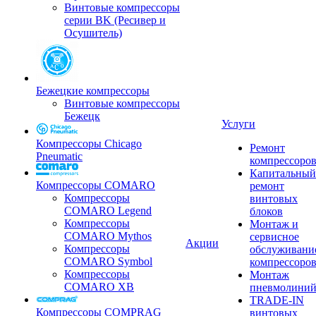
Винтовые компрессоры
серии BK (Ресивер и
Осушитель)
Бежецкие компрессоры
Винтовые компрессоры
Бежецк
Услуги
Компрессоры Chicago
Ремонт
Pneumatic
компрессоро
Капитальный
Компрессоры COMARO
ремонт
Компрессоры
винтовых
COMARO Legend
блоков
Компрессоры
Монтаж и
COMARO Mythos
сервисное
Акции
Компрессоры
обслуживани
COMARO Symbol
компрессоро
Компрессоры
Монтаж
COMARO XB
пневмолини
TRADE-IN
Компрессоры COMPRAG
винтовых