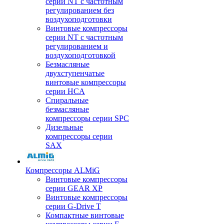
серии NT с частотным
регулированием без
воздухоподготовки
Винтовые компрессоры
серии NT с частотным
регулированием и
воздухоподготовкой
Безмасляные
двухступенчатые
винтовые компрессоры
серии HCA
Спиральные
безмасляные
компрессоры серии SPC
Дизельные
компрессоры серии
SAX
Компрессоры ALMiG
Винтовые компрессоры
серии GEAR XP
Винтовые компрессоры
серии G-Drive T
Компактные винтовые