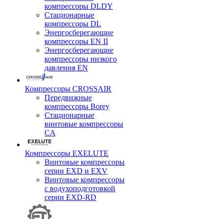
компрессоры DLDY
Стационарные
компрессоры DL
Энергосберегающие
компрессоры EN II
Энергосберегающие
компрессоры низкого
давления EN
Компрессоры CROSSAIR
Передвижные
компрессоры Borey
Стационарные
винтовые компрессоры
CA
Компрессоры EXELUTE
Винтовые компрессоры
серии EXD и EXV
Винтовые компрессоры
с водухоподготовкой
серии EXD-RD