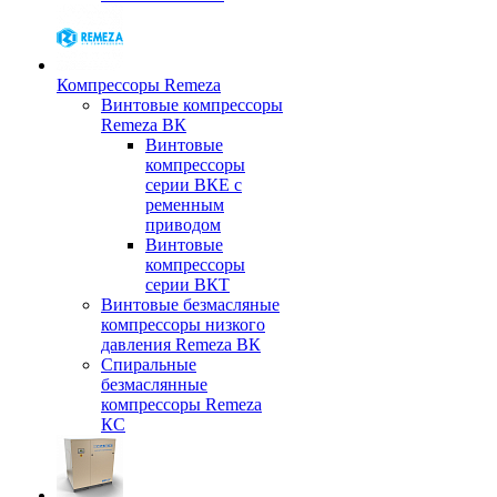
Компрессоры Remeza
Винтовые компрессоры
Remeza ВК
Винтовые
компрессоры
серии ВКЕ с
ременным
приводом
Винтовые
компрессоры
серии ВКТ
Винтовые безмасляные
компрессоры низкого
давления Remeza ВК
Спиральные
безмаслянные
компрессоры Remeza
КС