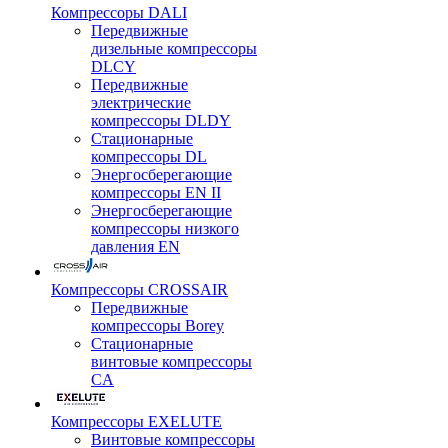
Компрессоры DALI
Передвижные
дизельные компрессоры
DLCY
Передвижные
электрические
компрессоры DLDY
Стационарные
компрессоры DL
Энергосберегающие
компрессоры EN II
Энергосберегающие
компрессоры низкого
давления EN
Компрессоры CROSSAIR
Передвижные
компрессоры Borey
Стационарные
винтовые компрессоры
CA
Компрессоры EXELUTE
Винтовые компрессоры