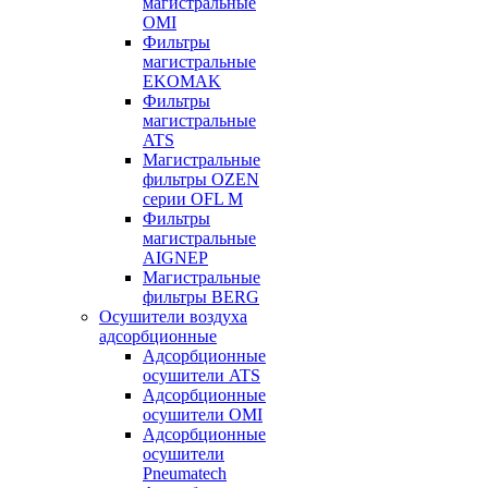
магистральные
OMI
Фильтры
магистральные
EKOMAK
Фильтры
магистральные
ATS
Магистральные
фильтры OZEN
серии OFL M
Фильтры
магистральные
AIGNEP
Магистральные
фильтры BERG
Осушители воздуха
адсорбционные
Адсорбционные
осушители ATS
Адсорбционные
осушители OMI
Адсорбционные
осушители
Pneumatech