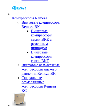
Компрессоры Remeza
Винтовые компрессоры
Remeza ВК
Винтовые
компрессоры
серии ВКЕ с
ременным
приводом
Винтовые
компрессоры
серии ВКТ
Винтовые безмасляные
компрессоры низкого
давления Remeza ВК
Спиральные
безмаслянные
компрессоры Remeza
КС