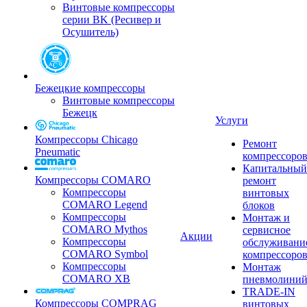
Винтовые компрессоры
серии BK (Ресивер и
Осушитель)
Бежецкие компрессоры
Винтовые компрессоры
Бежецк
Услуги
Компрессоры Chicago
Ремонт
Pneumatic
компрессоро
Капитальный
Компрессоры COMARO
ремонт
Компрессоры
винтовых
COMARO Legend
блоков
Компрессоры
Монтаж и
COMARO Mythos
сервисное
Акции
Компрессоры
обслуживани
COMARO Symbol
компрессоро
Компрессоры
Монтаж
COMARO XB
пневмолини
TRADE-IN
Компрессоры COMPRAG
винтовых