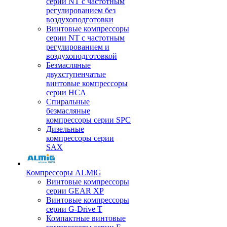
серии NT с частотным
регулированием без
воздухоподготовки
Винтовые компрессоры
серии NT с частотным
регулированием и
воздухоподготовкой
Безмасляные
двухступенчатые
винтовые компрессоры
серии HCA
Спиральные
безмасляные
компрессоры серии SPC
Дизельные
компрессоры серии
SAX
Компрессоры ALMiG
Винтовые компрессоры
серии GEAR XP
Винтовые компрессоры
серии G-Drive T
Компактные винтовые