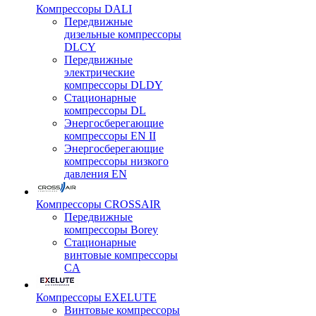
Компрессоры DALI
Передвижные
дизельные компрессоры
DLCY
Передвижные
электрические
компрессоры DLDY
Стационарные
компрессоры DL
Энергосберегающие
компрессоры EN II
Энергосберегающие
компрессоры низкого
давления EN
Компрессоры CROSSAIR
Передвижные
компрессоры Borey
Стационарные
винтовые компрессоры
CA
Компрессоры EXELUTE
Винтовые компрессоры