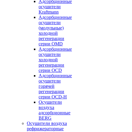
Адсорбционные
осушители
Kraftmann
Адсорбционные
осушители
(модульные)
холодной
регенерации
серии OMD
Адсорбционные
осушители
холодной
регенерации
серии OCD
Адсорбционные
осушители
горячей
регенерации
серии OСD-H
Осушители
воздуха
адсорбционные
BERG
Осушители воздуха
рефрижераторные