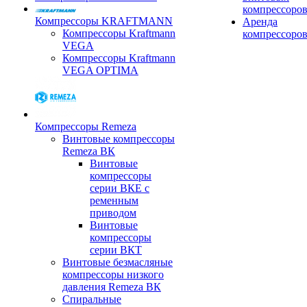
компрессоро
Компрессоры KRAFTMANN
Аренда
Компрессоры Kraftmann
компрессоро
VEGA
Компрессоры Kraftmann
VEGA OPTIMA
Компрессоры Remeza
Винтовые компрессоры
Remeza ВК
Винтовые
компрессоры
серии ВКЕ с
ременным
приводом
Винтовые
компрессоры
серии ВКТ
Винтовые безмасляные
компрессоры низкого
давления Remeza ВК
Спиральные