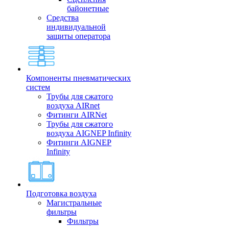
байонетные
Средства
индивидуальной
защиты оператора
Компоненты пневматических
систем
Трубы для сжатого
воздуха AIRnet
Фитинги AIRNet
Трубы для сжатого
воздуха AIGNEP Infinity
Фитинги AIGNEP
Infinity
Подготовка воздуха
Магистральные
фильтры
Фильтры