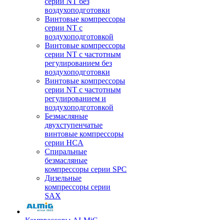
серии NT без
воздухоподготовки
Винтовые компрессоры
серии NT c
воздухоподготовкой
Винтовые компрессоры
серии NT с частотным
регулированием без
воздухоподготовки
Винтовые компрессоры
серии NT с частотным
регулированием и
воздухоподготовкой
Безмасляные
двухступенчатые
винтовые компрессоры
серии HCA
Спиральные
безмасляные
компрессоры серии SPC
Дизельные
компрессоры серии
SAX