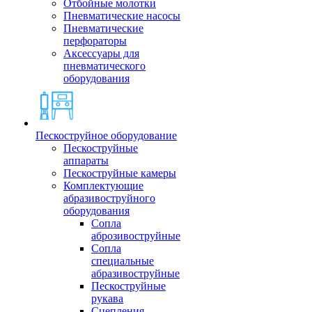
Отбойные молотки
Пневматические насосы
Пневматические
перфораторы
Аксессуары для
пневматического
оборудования
Пескоструйное оборудование
Пескоструйные
аппараты
Пескоструйные камеры
Комплектующие
абразивоструйного
оборудования
Сопла
аброзивоструйные
Сопла
специальные
абразивоструйные
Пескоструйные
рукава
Сцепления