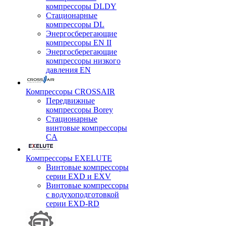
компрессоры DLDY
Стационарные
компрессоры DL
Энергосберегающие
компрессоры EN II
Энергосберегающие
компрессоры низкого
давления EN
Компрессоры CROSSAIR
Передвижные
компрессоры Borey
Стационарные
винтовые компрессоры
CA
Компрессоры EXELUTE
Винтовые компрессоры
серии EXD и EXV
Винтовые компрессоры
с водухоподготовкой
серии EXD-RD