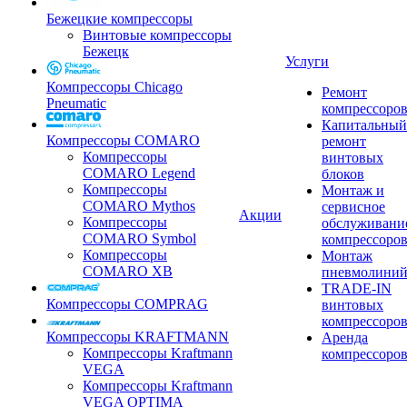
Бежецкие компрессоры
Винтовые компрессоры
Бежецк
Услуги
Компрессоры Chicago
Ремонт
Pneumatic
компрессоро
Капитальный
Компрессоры COMARO
ремонт
Компрессоры
винтовых
COMARO Legend
блоков
Компрессоры
Монтаж и
COMARO Mythos
сервисное
Акции
Компрессоры
обслуживани
COMARO Symbol
компрессоро
Компрессоры
Монтаж
COMARO XB
пневмолини
TRADE-IN
Компрессоры COMPRAG
винтовых
компрессоро
Компрессоры KRAFTMANN
Аренда
Компрессоры Kraftmann
компрессоро
VEGA
Компрессоры Kraftmann
VEGA OPTIMA