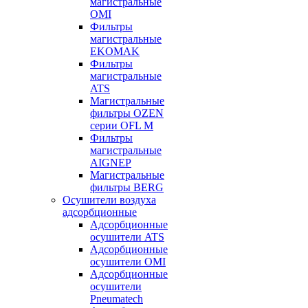
магистральные
OMI
Фильтры
магистральные
EKOMAK
Фильтры
магистральные
ATS
Магистральные
фильтры OZEN
серии OFL M
Фильтры
магистральные
AIGNEP
Магистральные
фильтры BERG
Осушители воздуха
адсорбционные
Адсорбционные
осушители ATS
Адсорбционные
осушители OMI
Адсорбционные
осушители
Pneumatech