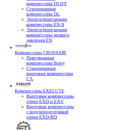
компрессоры DLDY
Стационарные
компрессоры DL
Энергосберегающие
компрессоры EN II
Энергосберегающие
компрессоры низкого
давления EN
Компрессоры CROSSAIR
Передвижные
компрессоры Borey
Стационарные
винтовые компрессоры
CA
Компрессоры EXELUTE
Винтовые компрессоры
серии EXD и EXV
Винтовые компрессоры
с водухоподготовкой
серии EXD-RD