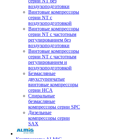
серии NT без
воздухоподготовки
Винтовые компрессоры
серии NT c
воздухоподготовкой
Винтовые компрессоры
серии NT с частотным
регулированием без
воздухоподготовки
Винтовые компрессоры
серии NT с частотным
регулированием и
воздухоподготовкой
Безмасляные
двухступенчатые
винтовые компрессоры
серии HCA
Спиральные
безмасляные
компрессоры серии SPC
Дизельные
компрессоры серии
SAX