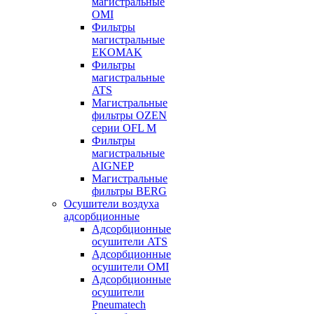
магистральные
OMI
Фильтры
магистральные
EKOMAK
Фильтры
магистральные
ATS
Магистральные
фильтры OZEN
серии OFL M
Фильтры
магистральные
AIGNEP
Магистральные
фильтры BERG
Осушители воздуха
адсорбционные
Адсорбционные
осушители ATS
Адсорбционные
осушители OMI
Адсорбционные
осушители
Pneumatech