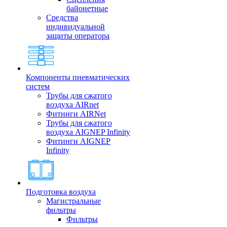
байонетные
Средства
индивидуальной
защиты оператора
Компоненты пневматических
систем
Трубы для сжатого
воздуха AIRnet
Фитинги AIRNet
Трубы для сжатого
воздуха AIGNEP Infinity
Фитинги AIGNEP
Infinity
Подготовка воздуха
Магистральные
фильтры
Фильтры