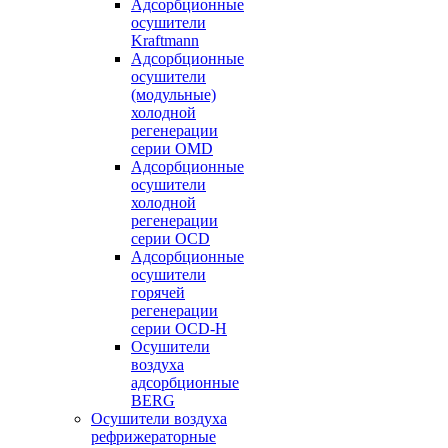
Адсорбционные
осушители
Kraftmann
Адсорбционные
осушители
(модульные)
холодной
регенерации
серии OMD
Адсорбционные
осушители
холодной
регенерации
серии OCD
Адсорбционные
осушители
горячей
регенерации
серии OСD-H
Осушители
воздуха
адсорбционные
BERG
Осушители воздуха
рефрижераторные