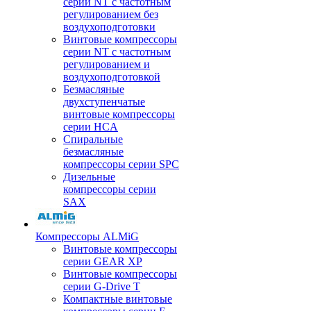
серии NT с частотным
регулированием без
воздухоподготовки
Винтовые компрессоры
серии NT с частотным
регулированием и
воздухоподготовкой
Безмасляные
двухступенчатые
винтовые компрессоры
серии HCA
Спиральные
безмасляные
компрессоры серии SPC
Дизельные
компрессоры серии
SAX
Компрессоры ALMiG
Винтовые компрессоры
серии GEAR XP
Винтовые компрессоры
серии G-Drive T
Компактные винтовые