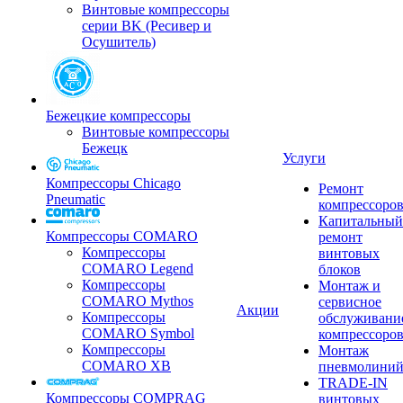
Винтовые компрессоры
серии BK (Ресивер и
Осушитель)
Бежецкие компрессоры
Винтовые компрессоры
Бежецк
Услуги
Компрессоры Chicago
Ремонт
Pneumatic
компрессоро
Капитальный
Компрессоры COMARO
ремонт
Компрессоры
винтовых
COMARO Legend
блоков
Компрессоры
Монтаж и
COMARO Mythos
сервисное
Акции
Компрессоры
обслуживани
COMARO Symbol
компрессоро
Компрессоры
Монтаж
COMARO XB
пневмолини
TRADE-IN
Компрессоры COMPRAG
винтовых