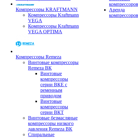
компрессоро
Компрессоры KRAFTMANN
Аренда
Компрессоры Kraftmann
компрессоро
VEGA
Компрессоры Kraftmann
VEGA OPTIMA
Компрессоры Remeza
Винтовые компрессоры
Remeza ВК
Винтовые
компрессоры
серии ВКЕ с
ременным
приводом
Винтовые
компрессоры
серии ВКТ
Винтовые безмасляные
компрессоры низкого
давления Remeza ВК
Спиральные