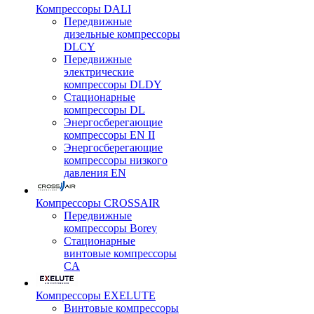
Компрессоры DALI
Передвижные
дизельные компрессоры
DLCY
Передвижные
электрические
компрессоры DLDY
Стационарные
компрессоры DL
Энергосберегающие
компрессоры EN II
Энергосберегающие
компрессоры низкого
давления EN
Компрессоры CROSSAIR
Передвижные
компрессоры Borey
Стационарные
винтовые компрессоры
CA
Компрессоры EXELUTE
Винтовые компрессоры