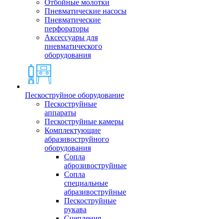
Отбойные молотки
Пневматические насосы
Пневматические
перфораторы
Аксессуары для
пневматического
оборудования
Пескоструйное оборудование
Пескоструйные
аппараты
Пескоструйные камеры
Комплектующие
абразивоструйного
оборудования
Сопла
аброзивоструйные
Сопла
специальные
абразивоструйные
Пескоструйные
рукава
Сцепления