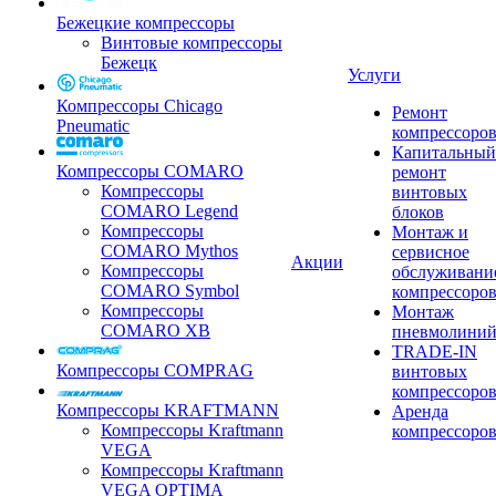
Бежецкие компрессоры
Винтовые компрессоры
Бежецк
Услуги
Компрессоры Chicago
Ремонт
Pneumatic
компрессоро
Капитальный
Компрессоры COMARO
ремонт
Компрессоры
винтовых
COMARO Legend
блоков
Компрессоры
Монтаж и
COMARO Mythos
сервисное
Акции
Компрессоры
обслуживани
COMARO Symbol
компрессоро
Компрессоры
Монтаж
COMARO XB
пневмолини
TRADE-IN
Компрессоры COMPRAG
винтовых
компрессоро
Компрессоры KRAFTMANN
Аренда
Компрессоры Kraftmann
компрессоро
VEGA
Компрессоры Kraftmann
VEGA OPTIMA