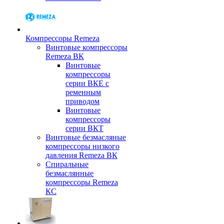
Компрессоры Remeza
Винтовые компрессоры
Remeza ВК
Винтовые
компрессоры
серии ВКЕ с
ременным
приводом
Винтовые
компрессоры
серии ВКТ
Винтовые безмасляные
компрессоры низкого
давления Remeza ВК
Спиральные
безмаслянные
компрессоры Remeza
КС