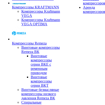
компрессоро
Компрессоры KRAFTMANN
Аренда
Компрессоры Kraftmann
компрессоро
VEGA
Компрессоры Kraftmann
VEGA OPTIMA
Компрессоры Remeza
Винтовые компрессоры
Remeza ВК
Винтовые
компрессоры
серии ВКЕ с
ременным
приводом
Винтовые
компрессоры
серии ВКТ
Винтовые безмасляные
компрессоры низкого
давления Remeza ВК
Спиральные