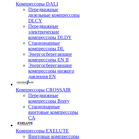
Компрессоры DALI
Передвижные
дизельные компрессоры
DLCY
Передвижные
электрические
компрессоры DLDY
Стационарные
компрессоры DL
Энергосберегающие
компрессоры EN II
Энергосберегающие
компрессоры низкого
давления EN
Компрессоры CROSSAIR
Передвижные
компрессоры Borey
Стационарные
винтовые компрессоры
CA
Компрессоры EXELUTE
Винтовые компрессоры