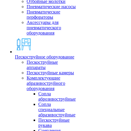
Отбойные молотки
Пневматические насосы
Пневматические
перфораторы
Аксессуары для
пневматического
оборудования
Пескоструйное оборудование
Пескоструйные
аппараты
Пескоструйные камеры
Комплектующие
абразивоструйного
оборудования
Сопла
аброзивоструйные
Сопла
специальные
абразивоструйные
Пескоструйные
рукава
Сцепления