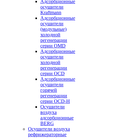
Адсорбционные
осушители
Kraftmann
Адсорбционные
осушители
(модульные)
холодной
регенерации
серии OMD
Адсорбционные
осушители
холодной
регенерации
серии OCD
Адсорбционные
осушители
горячей
регенерации
серии OСD-H
Осушители
воздуха
адсорбционные
BERG
Осушители воздуха
рефрижераторные