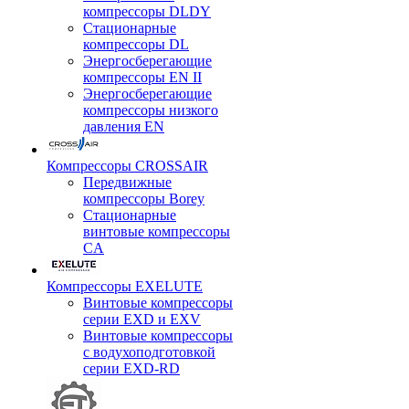
компрессоры DLDY
Стационарные
компрессоры DL
Энергосберегающие
компрессоры EN II
Энергосберегающие
компрессоры низкого
давления EN
Компрессоры CROSSAIR
Передвижные
компрессоры Borey
Стационарные
винтовые компрессоры
CA
Компрессоры EXELUTE
Винтовые компрессоры
серии EXD и EXV
Винтовые компрессоры
с водухоподготовкой
серии EXD-RD