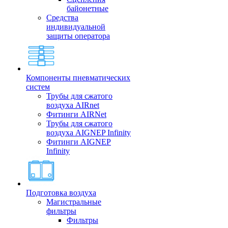
байонетные
Средства
индивидуальной
защиты оператора
Компоненты пневматических
систем
Трубы для сжатого
воздуха AIRnet
Фитинги AIRNet
Трубы для сжатого
воздуха AIGNEP Infinity
Фитинги AIGNEP
Infinity
Подготовка воздуха
Магистральные
фильтры
Фильтры