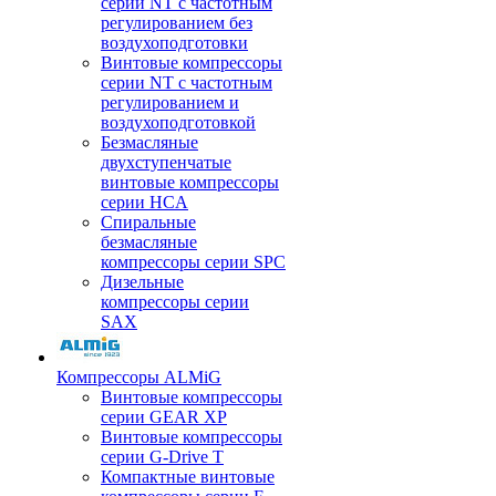
серии NT с частотным
регулированием без
воздухоподготовки
Винтовые компрессоры
серии NT с частотным
регулированием и
воздухоподготовкой
Безмасляные
двухступенчатые
винтовые компрессоры
серии HCA
Спиральные
безмасляные
компрессоры серии SPC
Дизельные
компрессоры серии
SAX
Компрессоры ALMiG
Винтовые компрессоры
серии GEAR XP
Винтовые компрессоры
серии G-Drive T
Компактные винтовые