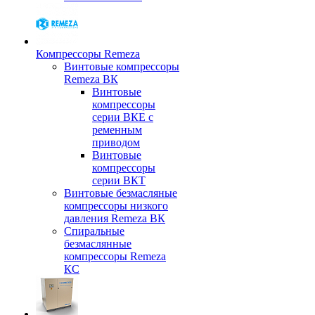
Компрессоры Remeza
Винтовые компрессоры
Remeza ВК
Винтовые
компрессоры
серии ВКЕ с
ременным
приводом
Винтовые
компрессоры
серии ВКТ
Винтовые безмасляные
компрессоры низкого
давления Remeza ВК
Спиральные
безмаслянные
компрессоры Remeza
КС