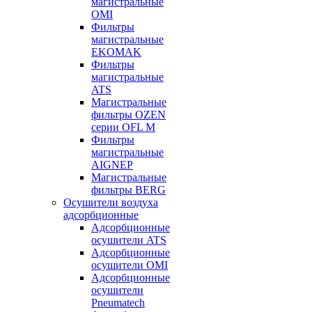
магистральные
OMI
Фильтры
магистральные
EKOMAK
Фильтры
магистральные
ATS
Магистральные
фильтры OZEN
серии OFL M
Фильтры
магистральные
AIGNEP
Магистральные
фильтры BERG
Осушители воздуха
адсорбционные
Адсорбционные
осушители ATS
Адсорбционные
осушители OMI
Адсорбционные
осушители
Pneumatech