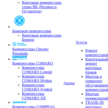
Винтовые компрессоры
серии BK (Ресивер и
Осушитель)
Бежецкие компрессоры
Винтовые компрессоры
Бежецк
Услуги
Компрессоры Chicago
Ремонт
Pneumatic
компрессоро
Капитальный
Компрессоры COMARO
ремонт
Компрессоры
винтовых
COMARO Legend
блоков
Компрессоры
Монтаж и
COMARO Mythos
сервисное
Акции
Компрессоры
обслуживани
COMARO Symbol
компрессоро
Компрессоры
Монтаж
COMARO XB
пневмолини
TRADE-IN
Компрессоры COMPRAG
винтовых