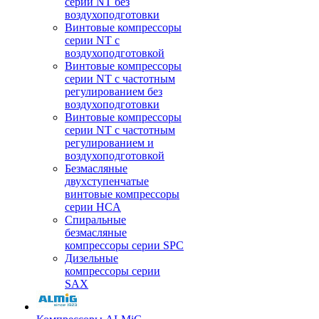
серии NT без
воздухоподготовки
Винтовые компрессоры
серии NT c
воздухоподготовкой
Винтовые компрессоры
серии NT с частотным
регулированием без
воздухоподготовки
Винтовые компрессоры
серии NT с частотным
регулированием и
воздухоподготовкой
Безмасляные
двухступенчатые
винтовые компрессоры
серии HCA
Спиральные
безмасляные
компрессоры серии SPC
Дизельные
компрессоры серии
SAX