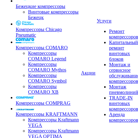
Бежецкие компрессоры
Винтовые компрессоры
Бежецк
Услуги
Компрессоры Chicago
Ремонт
Pneumatic
компрессоро
Капитальный
Компрессоры COMARO
ремонт
Компрессоры
винтовых
COMARO Legend
блоков
Компрессоры
Монтаж и
COMARO Mythos
сервисное
Акции
Компрессоры
обслуживани
COMARO Symbol
компрессоро
Компрессоры
Монтаж
COMARO XB
пневмолини
TRADE-IN
Компрессоры COMPRAG
винтовых
компрессоро
Компрессоры KRAFTMANN
Аренда
Компрессоры Kraftmann
компрессоро
VEGA
Компрессоры Kraftmann
VEGA OPTIMA